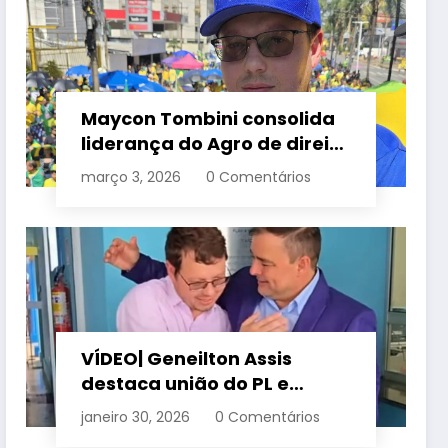
Maycon Tombini consolida
liderança do Agro de direita
em manifestação “Acorda
março 3, 2026
0 Comentários
Brasil” em Goiânia
VÍDEO| Geneilton Assis
destaca união do PL e
consolidação de apoio a
janeiro 30, 2026
0 Comentários
Maycon Tombini em Jataí