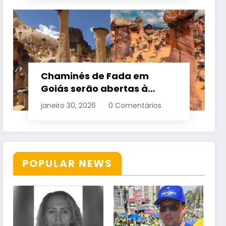
Chaminés de Fada em
Goiás serão abertas à
visitação controlada
janeiro 30, 2026
0 Comentários
POPULAR NEWS