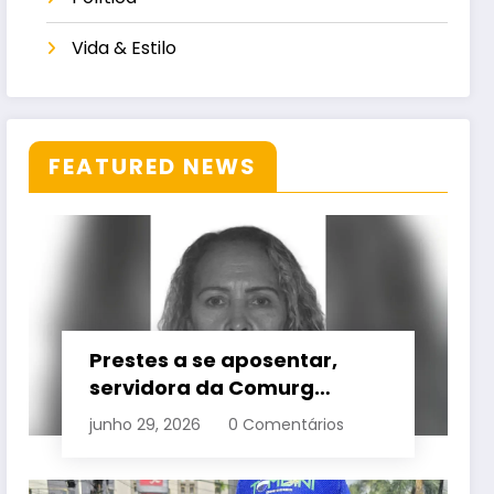
Vida & Estilo
FEATURED NEWS
Prestes a se aposentar,
servidora da Comurg
atropelada por bêbado
junho 29, 2026
0 Comentários
entra em protocolo de
morte encefálica