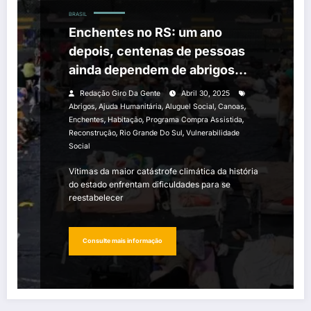
BRASIL
Enchentes no RS: um ano
depois, centenas de pessoas
ainda dependem de abrigos
temporários
Redação Giro Da Gente
Abril 30, 2025
,
,
,
,
Abrigos
Ajuda Humanitária
Aluguel Social
Canoas
,
,
,
Enchentes
Habitação
Programa Compra Assistida
,
,
Reconstrução
Rio Grande Do Sul
Vulnerabilidade
Social
Vítimas da maior catástrofe climática da história
do estado enfrentam dificuldades para se
reestabelecer
Consulte mais informação