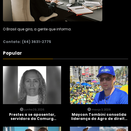
O Brasil que gira, a gente que informa.
Contato: (64) 3631-2775
Popular
junho 29, 2026
março 3, 2026
Prestes a se aposentar,
Maycon Tombini consolida
servidora da Comurg
liderança do Agro de direita
atropelada por bêbado
em manifestação “Acorda
entra em protocolo de
Brasil” em Goiânia
morte encefálica