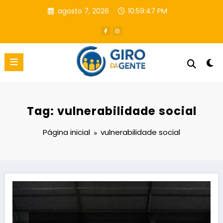
Pular
agosto 7, 2026
10:59:48 PM
para
o
conteúdo
Tag: vulnerabilidade social
Página inicial
vulnerabilidade social