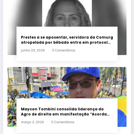
Prestes a se aposentar, servidora da Comurg
atropelada por bêbado entra em protocolo
de morte encefálica
junho 29, 2026
0 Comentários
Maycon Tombini consolida liderança do
Agro de direita em manifestação “Acorda
Brasil” em Goiânia
março 3, 2026
0 Comentários