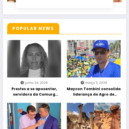
POPULAR NEWS
junho 29, 2026
março 3, 2026
Prestes a se aposentar,
Maycon Tombini consolida
servidora da Comurg
liderança do Agro de
atropelada por bêbado
direita em manifestação
entra em protocolo de
“Acorda Brasil” em Goiânia
morte encefálica