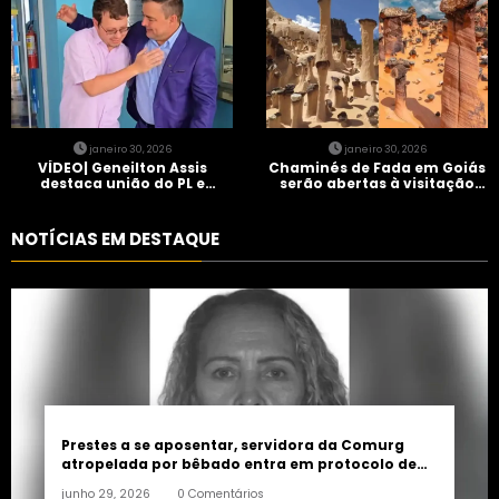
janeiro 30, 2026
janeiro 30, 2026
VÍDEO| Geneilton Assis
Chaminés de Fada em Goiás
destaca união do PL e
serão abertas à visitação
consolidação de apoio a
controlada
Maycon Tombini em Jataí
NOTÍCIAS EM DESTAQUE
Prestes a se aposentar, servidora da Comurg
atropelada por bêbado entra em protocolo de
morte encefálica
junho 29, 2026
0 Comentários