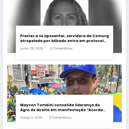
Prestes a se aposentar, servidora da Comurg
atropelada por bêbado entra em protocolo
de morte encefálica
junho 29, 2026
0 Comentários
Maycon Tombini consolida liderança do
Agro de direita em manifestação “Acorda
Brasil” em Goiânia
março 3, 2026
0 Comentários