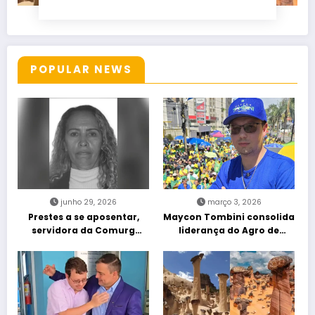
POPULAR NEWS
junho 29, 2026
março 3, 2026
Prestes a se aposentar,
Maycon Tombini consolida
servidora da Comurg
liderança do Agro de
atropelada por bêbado
direita em manifestação
entra em protocolo de
“Acorda Brasil” em Goiânia
morte encefálica