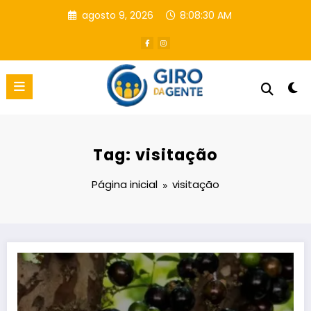
Pular
agosto 9, 2026
8:08:31 AM
para
o
conteúdo
Tag: visitação
Página inicial
visitação