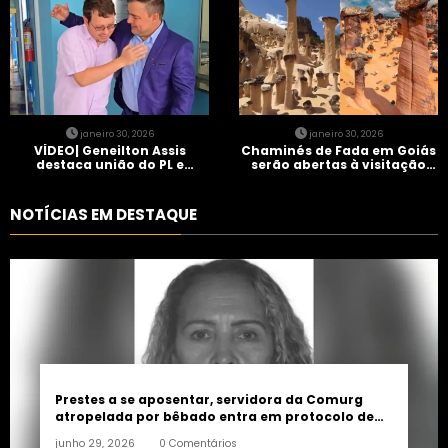
janeiro 30, 2026
janeiro 30, 2026
VÍDEO| Geneilton Assis
Chaminés de Fada em Goiás
destaca união do PL e
serão abertas à visitação
consolidação de apoio a
controlada
Maycon Tombini em Jataí
NOTÍCIAS EM DESTAQUE
Prestes a se aposentar, servidora da Comurg
atropelada por bêbado entra em protocolo de
morte encefálica
junho 29, 2026
0 Comentários