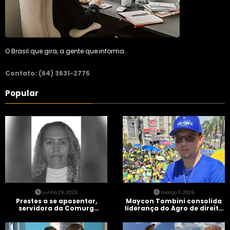
O Brasil que gira, a gente que informa.
Contato: (64) 3631-2775
Popular
junho 29, 2026
março 3, 2026
Prestes a se aposentar,
Maycon Tombini consolida
servidora da Comurg
liderança do Agro de direita
atropelada por bêbado
em manifestação “Acorda
entra em protocolo de
Brasil” em Goiânia
morte encefálica