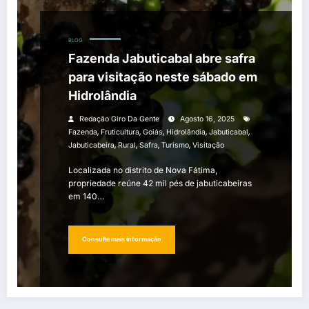
BLOG
Fazenda Jabuticabal abre safra
para visitação neste sábado em
Hidrolândia
Redação Giro Da Gente
Agosto 16, 2025
,
,
,
,
,
Fazenda
Fruticultura
Goiás
Hidrolândia
Jabuticabal
,
,
,
,
Jabuticabeira
Rural
Safra
Turismo
Visitação
Localizada no distrito de Nova Fátima,
propriedade reúne 42 mil pés de jabuticabeiras
em 140…
Consulte mais informação