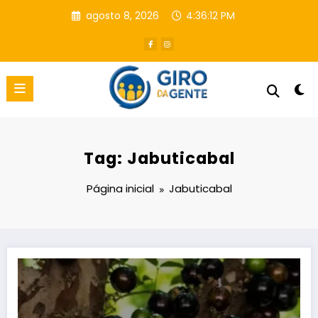
Pular
agosto 8, 2026
4:36:13 PM
para
o
conteúdo
Tag: Jabuticabal
Página inicial
Jabuticabal