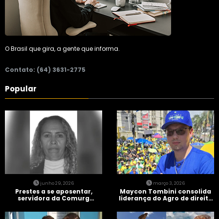
O Brasil que gira, a gente que informa.
Contato: (64) 3631-2775
Popular
junho 29, 2026
março 3, 2026
Prestes a se aposentar,
Maycon Tombini consolida
servidora da Comurg
liderança do Agro de direita
atropelada por bêbado
em manifestação “Acorda
entra em protocolo de
Brasil” em Goiânia
morte encefálica