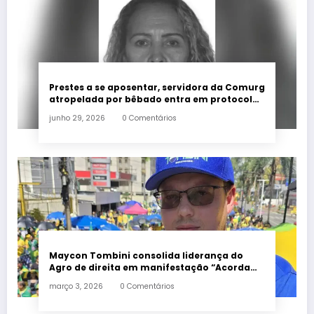
Prestes a se aposentar, servidora da Comurg
atropelada por bêbado entra em protocolo
de morte encefálica
junho 29, 2026
0 Comentários
Maycon Tombini consolida liderança do
Agro de direita em manifestação “Acorda
Brasil” em Goiânia
março 3, 2026
0 Comentários