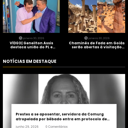
janeiro 30, 2026
janeiro 30, 2026
VÍDEO| Geneilton Assis
Chaminés de Fada em Goiás
destaca união do PL e
serão abertas à visitação
consolidação de apoio a
controlada
Maycon Tombini em Jataí
NOTÍCIAS EM DESTAQUE
Prestes a se aposentar, servidora da Comurg
atropelada por bêbado entra em protocolo de
morte encefálica
junho 29, 2026
0 Comentários