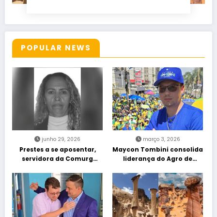
POPULAR NEWS
junho 29, 2026
março 3, 2026
Prestes a se aposentar,
Maycon Tombini consolida
servidora da Comurg
liderança do Agro de
atropelada por bêbado
direita em manifestação
entra em protocolo de
“Acorda Brasil” em Goiânia
morte encefálica