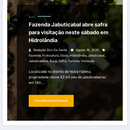
BLOG
Fazenda Jabuticabal abre safra
para visitação neste sábado em
Hidrolândia
Redação Giro Da Gente
Agosto 16, 2025
,
,
,
,
,
Fazenda
Fruticultura
Goiás
Hidrolândia
Jabuticabal
,
,
,
,
Jabuticabeira
Rural
Safra
Turismo
Visitação
Localizada no distrito de Nova Fátima,
propriedade reúne 42 mil pés de jabuticabeiras
em 140…
Consulte mais informação