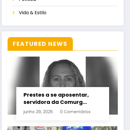
Vida & Estilo
FEATURED NEWS
Prestes a se aposentar,
servidora da Comurg
atropelada por bêbado
junho 29, 2026
0 Comentários
entra em protocolo de
morte encefálica