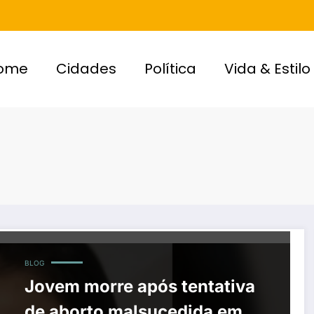
ome
Cidades
Política
Vida & Estilo
BLOG
Jovem morre após tentativa
de aborto malsucedida em