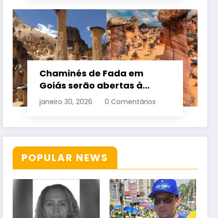
Chaminés de Fada em
Goiás serão abertas à
visitação controlada
janeiro 30, 2026
0 Comentários
POPULAR NEWS