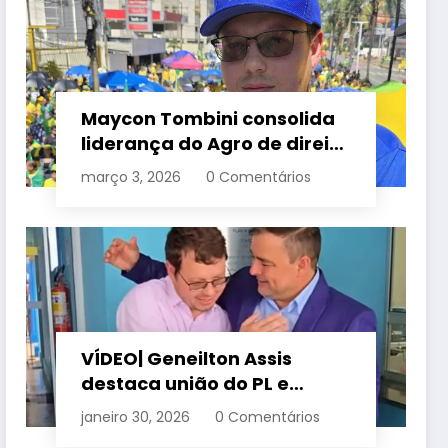
Maycon Tombini consolida
liderança do Agro de direita
em manifestação “Acorda
março 3, 2026
0 Comentários
Brasil” em Goiânia
VÍDEO| Geneilton Assis
destaca união do PL e
consolidação de apoio a
janeiro 30, 2026
0 Comentários
Maycon Tombini em Jataí