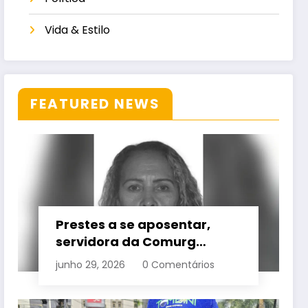
Vida & Estilo
FEATURED NEWS
Prestes a se aposentar,
servidora da Comurg
atropelada por bêbado
junho 29, 2026
0 Comentários
entra em protocolo de
morte encefálica