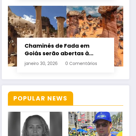
Chaminés de Fada em
Goiás serão abertas à
visitação controlada
janeiro 30, 2026
0 Comentários
POPULAR NEWS