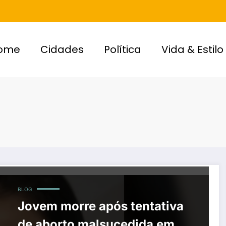
ome
Cidades
Política
Vida & Estilo
BLOG
Jovem morre após tentativa
de aborto malsucedida em