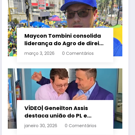
Maycon Tombini consolida
liderança do Agro de direita
em manifestação “Acorda
março 3, 2026
0 Comentários
Brasil” em Goiânia
VÍDEO| Geneilton Assis
destaca união do PL e
consolidação de apoio a
janeiro 30, 2026
0 Comentários
Maycon Tombini em Jataí