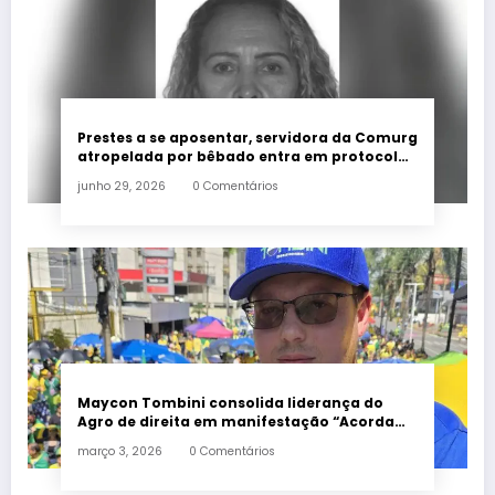
Prestes a se aposentar, servidora da Comurg
atropelada por bêbado entra em protocolo
de morte encefálica
junho 29, 2026
0 Comentários
Maycon Tombini consolida liderança do
Agro de direita em manifestação “Acorda
Brasil” em Goiânia
março 3, 2026
0 Comentários