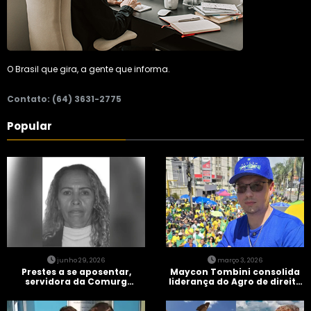
O Brasil que gira, a gente que informa.
Contato: (64) 3631-2775
Popular
junho 29, 2026
março 3, 2026
Prestes a se aposentar,
Maycon Tombini consolida
servidora da Comurg
liderança do Agro de direita
atropelada por bêbado
em manifestação “Acorda
entra em protocolo de
Brasil” em Goiânia
morte encefálica