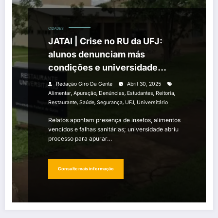
CIDADES
JATAI | Crise no RU da UFJ:
alunos denunciam más
condições e universidade
promete rigor
Redação Giro Da Gente
Abril 30, 2025
,
,
,
,
,
Alimentar
Apuração
Denúncias
Estudantes
Reitoria
,
,
,
,
Restaurante
Saúde
Segurança
UFJ
Universitário
Relatos apontam presença de insetos, alimentos
vencidos e falhas sanitárias; universidade abriu
processo para apurar…
Consulte mais informação