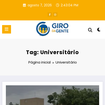
Pular
agosto 7, 2026
2:43:05 PM
para
o
conteúdo
Tag: Universitário
Página inicial
Universitário