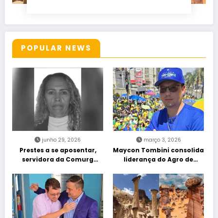
POPULAR NEWS
junho 29, 2026
março 3, 2026
Prestes a se aposentar,
Maycon Tombini consolida
servidora da Comurg
liderança do Agro de
atropelada por bêbado
direita em manifestação
entra em protocolo de
“Acorda Brasil” em Goiânia
morte encefálica