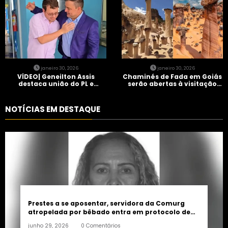
janeiro 30, 2026
janeiro 30, 2026
VÍDEO| Geneilton Assis
Chaminés de Fada em Goiás
destaca união do PL e
serão abertas à visitação
consolidação de apoio a
controlada
Maycon Tombini em Jataí
NOTÍCIAS EM DESTAQUE
Prestes a se aposentar, servidora da Comurg
atropelada por bêbado entra em protocolo de
morte encefálica
junho 29, 2026
0 Comentários