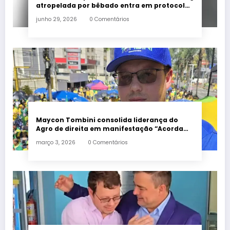
atropelada por bêbado entra em protocolo
de morte encefálica
junho 29, 2026
0 Comentários
Maycon Tombini consolida liderança do
Agro de direita em manifestação “Acorda
Brasil” em Goiânia
março 3, 2026
0 Comentários