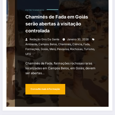
ENTRETENIMENTO
Chaminés de Fada em Goiás
serão abertas à visitação
controlada
Redação Giro Da Gente
Janeiro 30, 2026
,
,
,
,
,
Ambiente
Campos Belos
Chaminés
Ciência
Fada
,
,
,
,
,
,
Formações
Goiás
Meio
Pesquisa
Rochosas
Turismo
UFG
Chaminés de Fada, formações rochosas raras
localizadas em Campos Belos, em Goiás, devem
ser abertas…
Consulte mais informação