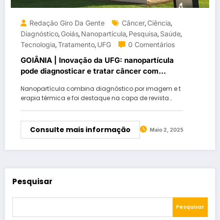
Redação Giro Da Gente
Câncer
Ciência
,
,
Diagnóstico
Goiás
Nanopartícula
Pesquisa
Saúde
,
,
,
,
,
Tecnologia
Tratamento
UFG
0 Comentários
,
,
GOIÂNIA | Inovação da UFG: nanopartícula
pode diagnosticar e tratar câncer com
precisão
Nanopartícula combina diagnóstico por imagem e t
erapia térmica e foi destaque na capa de revista…
Consulte mais informação
Maio 2, 2025
Pesquisar
Pesquisar