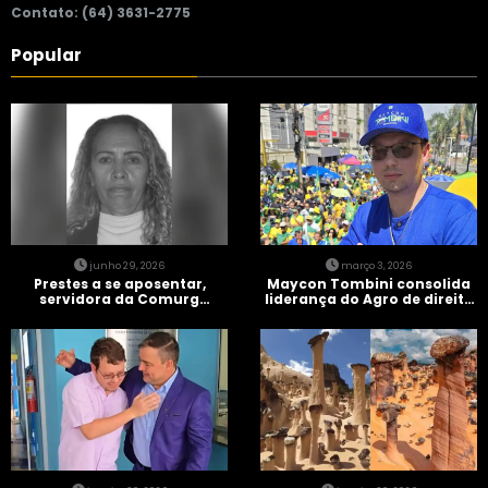
Contato: (64) 3631-2775
Popular
junho 29, 2026
março 3, 2026
Prestes a se aposentar,
Maycon Tombini consolida
servidora da Comurg
liderança do Agro de direita
atropelada por bêbado
em manifestação “Acorda
entra em protocolo de
Brasil” em Goiânia
morte encefálica