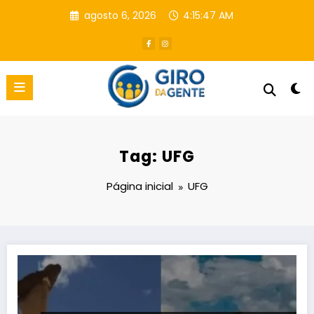
Pular
agosto 6, 2026
4:15:48 AM
para
o
conteúdo
Tag: UFG
Página inicial
UFG