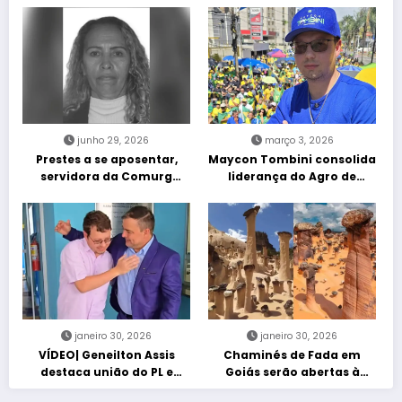
junho 29, 2026
março 3, 2026
Prestes a se aposentar,
Maycon Tombini consolida
servidora da Comurg
liderança do Agro de
atropelada por bêbado
direita em manifestação
entra em protocolo de
“Acorda Brasil” em Goiânia
morte encefálica
janeiro 30, 2026
janeiro 30, 2026
VÍDEO| Geneilton Assis
Chaminés de Fada em
destaca união do PL e
Goiás serão abertas à
consolidação de apoio a
visitação controlada