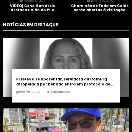
janeiro 30, 2026
janeiro 30, 2026
VÍDEO| Geneilton Assis
Chaminés de Fada em Goiás
destaca união do PL e
serão abertas à visitação
consolidação de apoio a
controlada
Maycon Tombini em Jataí
NOTÍCIAS EM DESTAQUE
Prestes a se aposentar, servidora da Comurg
atropelada por bêbado entra em protocolo de
morte encefálica
junho 29, 2026
0 Comentários