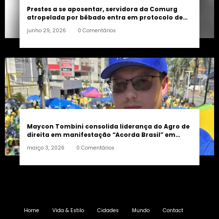
Prestes a se aposentar, servidora da Comurg
atropelada por bêbado entra em protocolo de
morte encefálica
junho 29, 2026
0 Comentários
Maycon Tombini consolida liderança do Agro de
direita em manifestação “Acorda Brasil” em
Goiânia
março 3, 2026
0 Comentários
Home
Vida & Estilo
Cidades
Mundo
Contact