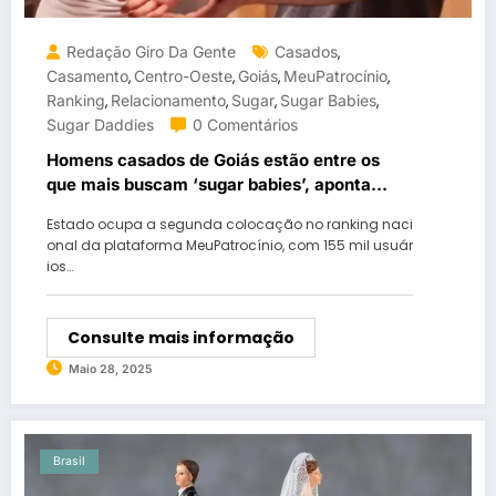
Redação Giro Da Gente
Casados
,
Casamento
Centro-Oeste
Goiás
MeuPatrocínio
,
,
,
,
Ranking
Relacionamento
Sugar
Sugar Babies
,
,
,
,
Sugar Daddies
0 Comentários
Homens casados de Goiás estão entre os
que mais buscam ‘sugar babies’, aponta
pesquisa
Estado ocupa a segunda colocação no ranking naci
onal da plataforma MeuPatrocínio, com 155 mil usuár
ios…
Consulte mais informação
Maio 28, 2025
Brasil