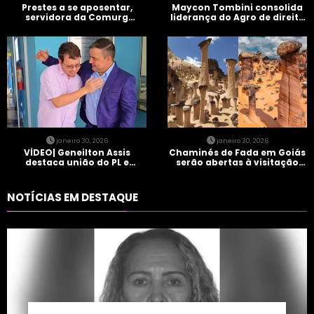
Prestes a se aposentar,
Maycon Tombini consolida
servidora da Comurg
liderança do Agro de direita
atropelada por bêbado
em manifestação “Acorda
entra em protocolo de
Brasil” em Goiânia
morte encefálica
janeiro 30, 2026
janeiro 30, 2026
VÍDEO| Geneilton Assis
Chaminés de Fada em Goiás
destaca união do PL e
serão abertas à visitação
consolidação de apoio a
controlada
Maycon Tombini em Jataí
NOTÍCIAS EM DESTAQUE