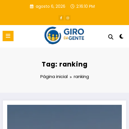
Pular
agosto 6, 2026
2:16:11 PM
para
o
conteúdo
Tag: ranking
Página inicial
ranking