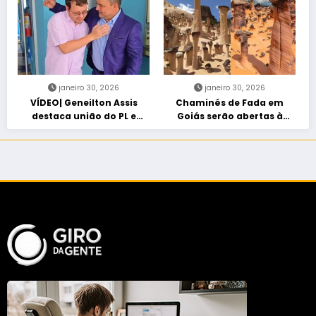
morte encefálica
janeiro 30, 2026
janeiro 30, 2026
VÍDEO| Geneilton Assis
Chaminés de Fada em
destaca união do PL e
Goiás serão abertas à
consolidação de apoio a
visitação controlada
Maycon Tombini em Jataí