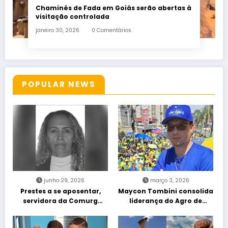
Chaminés de Fada em Goiás serão abertas à
visitação controlada
janeiro 30, 2026
0 Comentários
POPULAR NEWS
junho 29, 2026
março 3, 2026
Prestes a se aposentar,
Maycon Tombini consolida
servidora da Comurg
liderança do Agro de
atropelada por bêbado
direita em manifestação
entra em protocolo de
“Acorda Brasil” em Goiânia