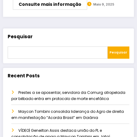
Consulte mais informação
Maio 9, 2025
Pesquisar
Pesquisar
Recent Posts
Prestes a se aposentar, servidora da Comurg atropelada
por bêbado entra em protocolo de morte encefálica
Maycon Tombini consolida liderança do Agro de direita
em manifestação “Acorda Brasil” em Goiânia
VÍDEO| Geneilton Assis destaca união do PL e
consolidação de apoio a Maycon Tombini em Jataí