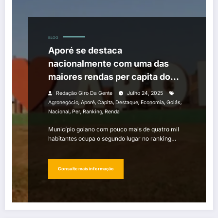
BLOG
Aporé se destaca
nacionalmente com uma das
maiores rendas per capita do
Brasil
Redação Giro Da Gente
Julho 24, 2025
,
,
,
,
,
,
Agronegócio
Aporé
Capita
Destaque
Economia
Goiás
,
,
,
Nacional
Per
Ranking
Renda
Município goiano com pouco mais de quatro mil
habitantes ocupa o segundo lugar no ranking…
Consulte mais informação