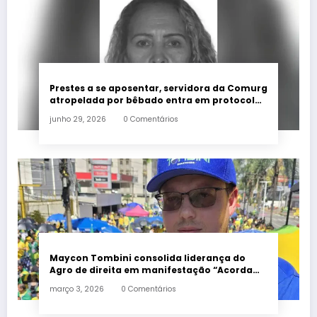
Prestes a se aposentar, servidora da Comurg
atropelada por bêbado entra em protocolo
de morte encefálica
junho 29, 2026
0 Comentários
Maycon Tombini consolida liderança do
Agro de direita em manifestação “Acorda
Brasil” em Goiânia
março 3, 2026
0 Comentários