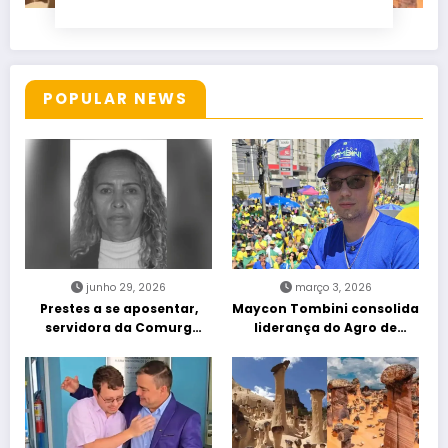
POPULAR NEWS
junho 29, 2026
março 3, 2026
Prestes a se aposentar,
Maycon Tombini consolida
servidora da Comurg
liderança do Agro de
atropelada por bêbado
direita em manifestação
entra em protocolo de
“Acorda Brasil” em Goiânia
morte encefálica