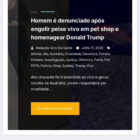
BLOG
Homem é denunciado após
engolir peixe vivo em pet shop e
homenagear Donald Trump
Redação Giro Da Gente
Julho 11, 2025
,
,
,
,
,
,
Animal
Ato
Austrália
Crueldade
Denúncia
Donald
,
,
,
,
,
,
Homem
Investigação
Justiça
Ofensivo
Peixe
Pet
,
,
,
,
,
PETA
Polícia
Shop
Sydney
Trump
Vivo
Ato chocante foi transmitido ao vivo e gerou
revolta na Austrália; jovem responderá por
crueldade…
Consulte mais informação