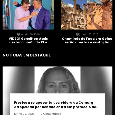
janeiro 30, 2026
janeiro 30, 2026
VÍDEO| Geneilton Assis
Chaminés de Fada em Goiás
destaca união do PL e
serão abertas à visitação
consolidação de apoio a
controlada
Maycon Tombini em Jataí
NOTÍCIAS EM DESTAQUE
Prestes a se aposentar, servidora da Comurg
atropelada por bêbado entra em protocolo de
morte encefálica
junho 29, 2026
0 Comentários