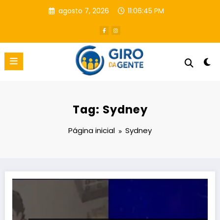
Pular
agosto 7, 2026
11:06:46 PM
para
o
conteúdo
Tag: Sydney
Página inicial
Sydney