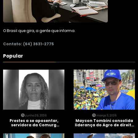
O Brasil que gira, a gente que informa.
Contato: (64) 3631-2775
Popular
junho 29, 2026
março 3, 2026
Prestes a se aposentar,
Maycon Tombini consolida
servidora da Comurg
liderança do Agro de direita
atropelada por bêbado
em manifestação “Acorda
entra em protocolo de
Brasil” em Goiânia
morte encefálica