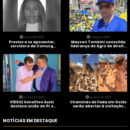
junho 29, 2026
março 3, 2026
Prestes a se aposentar,
Maycon Tombini consolida
servidora da Comurg
liderança do Agro de direita
atropelada por bêbado
em manifestação “Acorda
entra em protocolo de
Brasil” em Goiânia
morte encefálica
janeiro 30, 2026
janeiro 30, 2026
VÍDEO| Geneilton Assis
Chaminés de Fada em Goiás
destaca união do PL e
serão abertas à visitação
consolidação de apoio a
controlada
Maycon Tombini em Jataí
NOTÍCIAS EM DESTAQUE