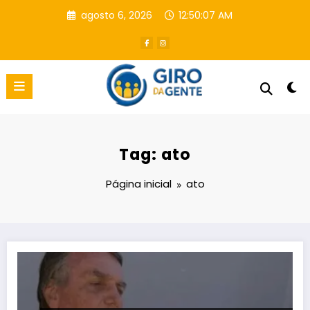
Pular
agosto 6, 2026
12:50:07 AM
para
o
conteúdo
Tag: ato
Página inicial
ato