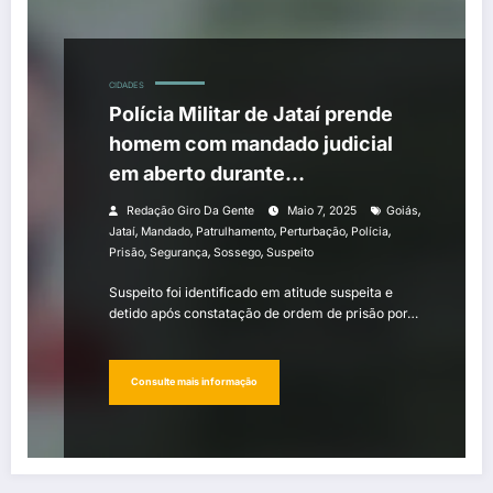
CIDADES
Polícia Militar de Jataí prende
homem com mandado judicial
em aberto durante
patrulhamento
,
Redação Giro Da Gente
Maio 7, 2025
Goiás
,
,
,
,
,
Jataí
Mandado
Patrulhamento
Perturbação
Polícia
,
,
,
Prisão
Segurança
Sossego
Suspeito
Suspeito foi identificado em atitude suspeita e
detido após constatação de ordem de prisão por…
Consulte mais informação