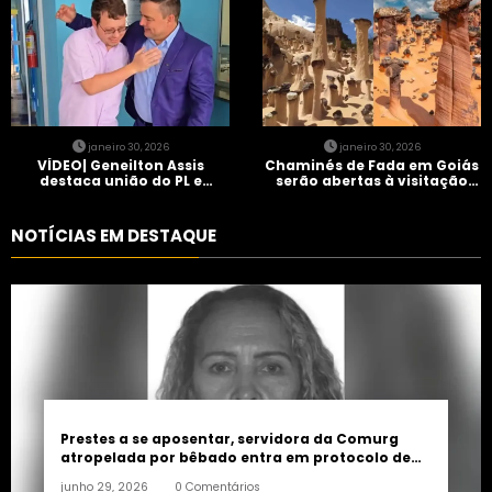
janeiro 30, 2026
janeiro 30, 2026
VÍDEO| Geneilton Assis
Chaminés de Fada em Goiás
destaca união do PL e
serão abertas à visitação
consolidação de apoio a
controlada
Maycon Tombini em Jataí
NOTÍCIAS EM DESTAQUE
Prestes a se aposentar, servidora da Comurg
atropelada por bêbado entra em protocolo de
morte encefálica
junho 29, 2026
0 Comentários