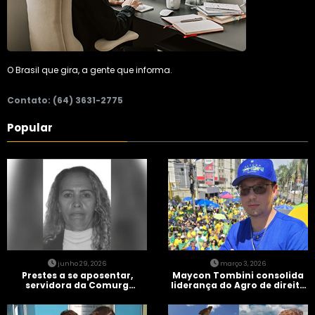
O Brasil que gira, a gente que informa.
Contato: (64) 3631-2775
Popular
junho 29, 2026
março 3, 2026
Prestes a se aposentar,
Maycon Tombini consolida
servidora da Comurg
liderança do Agro de direita
atropelada por bêbado
em manifestação “Acorda
entra em protocolo de
Brasil” em Goiânia
morte encefálica