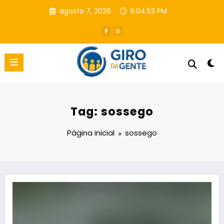
Pular
agosto 7, 2026
9:04:54 PM
para
o
conteúdo
Tag: sossego
Página inicial
sossego