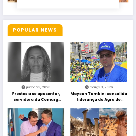
POPULAR NEWS
junho 29, 2026
março 3, 2026
Prestes a se aposentar,
Maycon Tombini consolida
servidora da Comurg
liderança do Agro de
atropelada por bêbado
direita em manifestação
entra em protocolo de
“Acorda Brasil” em Goiânia
morte encefálica