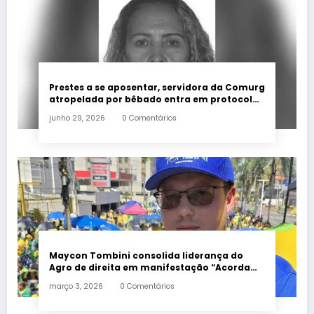
Prestes a se aposentar, servidora da Comurg
atropelada por bêbado entra em protocolo
de morte encefálica
junho 29, 2026
0 Comentários
Maycon Tombini consolida liderança do
Agro de direita em manifestação “Acorda
Brasil” em Goiânia
março 3, 2026
0 Comentários