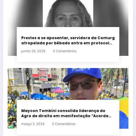
Prestes a se aposentar, servidora da Comurg
atropelada por bêbado entra em protocolo
de morte encefálica
junho 29, 2026
0 Comentários
Maycon Tombini consolida liderança do
Agro de direita em manifestação “Acorda
Brasil” em Goiânia
março 3, 2026
0 Comentários