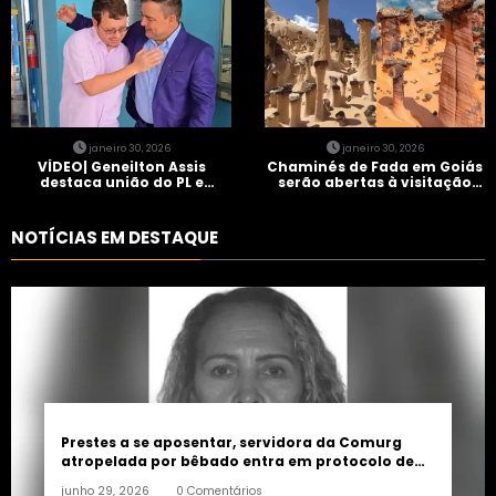
janeiro 30, 2026
janeiro 30, 2026
VÍDEO| Geneilton Assis
Chaminés de Fada em Goiás
destaca união do PL e
serão abertas à visitação
consolidação de apoio a
controlada
Maycon Tombini em Jataí
NOTÍCIAS EM DESTAQUE
Prestes a se aposentar, servidora da Comurg
atropelada por bêbado entra em protocolo de
morte encefálica
junho 29, 2026
0 Comentários