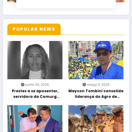
POPULAR NEWS
junho 29, 2026
março 3, 2026
Prestes a se aposentar,
Maycon Tombini consolida
servidora da Comurg
liderança do Agro de
atropelada por bêbado
direita em manifestação
entra em protocolo de
“Acorda Brasil” em Goiânia
morte encefálica