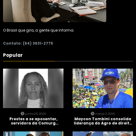
O Brasil que gira, a gente que informa.
Contato: (64) 3631-2775
Popular
junho 29, 2026
março 3, 2026
Prestes a se aposentar,
Maycon Tombini consolida
servidora da Comurg
liderança do Agro de direita
atropelada por bêbado
em manifestação “Acorda
entra em protocolo de
Brasil” em Goiânia
morte encefálica