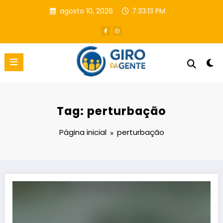
Pular
agosto 10, 2026
7:33:14 PM
para
o
conteúdo
Tag: perturbação
Página inicial
perturbação