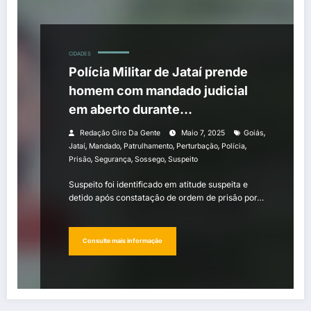
CIDADES
Polícia Militar de Jataí prende
homem com mandado judicial
em aberto durante
patrulhamento
,
Redação Giro Da Gente
Maio 7, 2025
Goiás
,
,
,
,
,
Jataí
Mandado
Patrulhamento
Perturbação
Polícia
,
,
,
Prisão
Segurança
Sossego
Suspeito
Suspeito foi identificado em atitude suspeita e
detido após constatação de ordem de prisão por…
Consulte mais informação