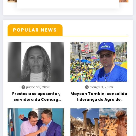
POPULAR NEWS
junho 29, 2026
março 3, 2026
Prestes a se aposentar,
Maycon Tombini consolida
servidora da Comurg
liderança do Agro de
atropelada por bêbado
direita em manifestação
entra em protocolo de
“Acorda Brasil” em Goiânia
morte encefálica