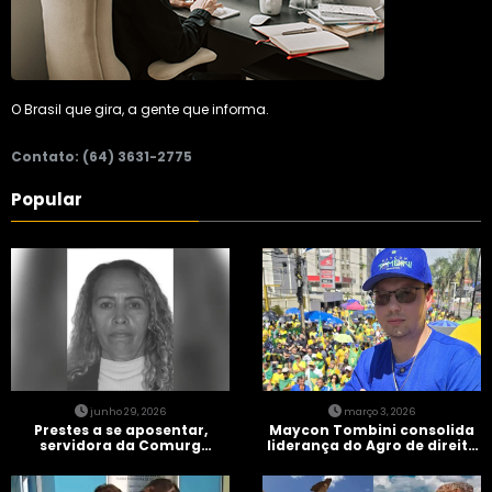
O Brasil que gira, a gente que informa.
Contato: (64) 3631-2775
Popular
junho 29, 2026
março 3, 2026
Prestes a se aposentar,
Maycon Tombini consolida
servidora da Comurg
liderança do Agro de direita
atropelada por bêbado
em manifestação “Acorda
entra em protocolo de
Brasil” em Goiânia
morte encefálica