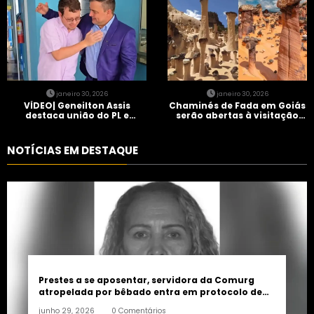
janeiro 30, 2026
janeiro 30, 2026
VÍDEO| Geneilton Assis
Chaminés de Fada em Goiás
destaca união do PL e
serão abertas à visitação
consolidação de apoio a
controlada
Maycon Tombini em Jataí
NOTÍCIAS EM DESTAQUE
Prestes a se aposentar, servidora da Comurg
atropelada por bêbado entra em protocolo de
morte encefálica
junho 29, 2026
0 Comentários