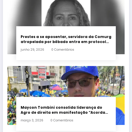
Prestes a se aposentar, servidora da Comurg
atropelada por bêbado entra em protocolo
de morte encefálica
junho 29, 2026
0 Comentários
Maycon Tombini consolida liderança do
Agro de direita em manifestação “Acorda
Brasil” em Goiânia
março 3, 2026
0 Comentários