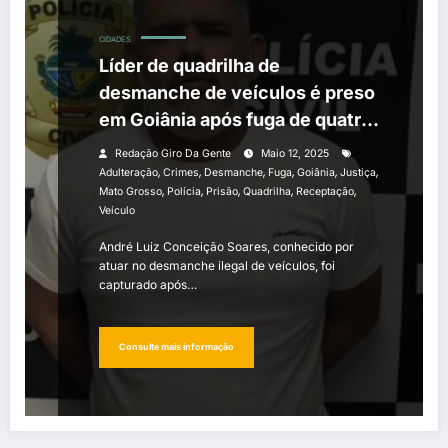
CIDADES
Líder de quadrilha de
desmanche de veículos é preso
em Goiânia após fuga de quatro
anos
Redação Giro Da Gente
Maio 12, 2025
,
,
,
,
,
,
Adulteração
Crimes
Desmanche
Fuga
Goiânia
Justiça
,
,
,
,
,
Mato Grosso
Polícia
Prisão
Quadrilha
Receptação
Veículo
André Luiz Conceição Soares, conhecido por
atuar no desmanche ilegal de veículos, foi
capturado após…
Consulte mais informação