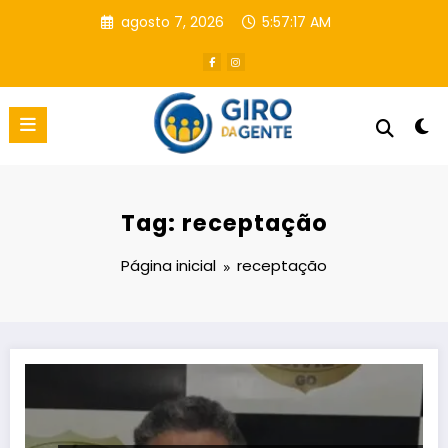
Pular
agosto 7, 2026
5:57:18 AM
para
o
conteúdo
Tag: receptação
Página inicial
receptação