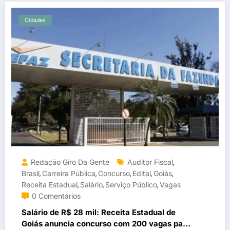
Cidades
Redação Giro Da Gente
Auditor Fiscal
,
Brasil
Carreira Pública
Concurso
Edital
Goiás
,
,
,
,
,
Receita Estadual
Salário
Serviço Público
Vagas
,
,
,
0 Comentários
Salário de R$ 28 mil: Receita Estadual de
Goiás anuncia concurso com 200 vagas para