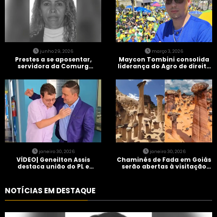
junho 29, 2026
março 3, 2026
Prestes a se aposentar,
Maycon Tombini consolida
servidora da Comurg
liderança do Agro de direita
atropelada por bêbado
em manifestação “Acorda
entra em protocolo de
Brasil” em Goiânia
morte encefálica
janeiro 30, 2026
janeiro 30, 2026
VÍDEO| Geneilton Assis
Chaminés de Fada em Goiás
destaca união do PL e
serão abertas à visitação
consolidação de apoio a
controlada
Maycon Tombini em Jataí
NOTÍCIAS EM DESTAQUE