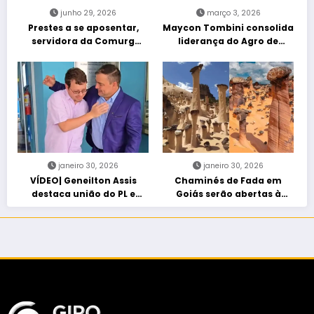
junho 29, 2026
março 3, 2026
Prestes a se aposentar,
Maycon Tombini consolida
servidora da Comurg
liderança do Agro de
atropelada por bêbado
direita em manifestação
entra em protocolo de
“Acorda Brasil” em Goiânia
morte encefálica
janeiro 30, 2026
janeiro 30, 2026
VÍDEO| Geneilton Assis
Chaminés de Fada em
destaca união do PL e
Goiás serão abertas à
consolidação de apoio a
visitação controlada
Maycon Tombini em Jataí