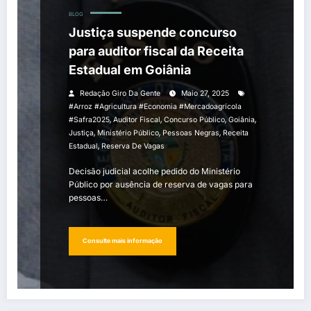
BLOG
Justiça suspende concurso
para auditor fiscal da Receita
Estadual em Goiânia
Redação Giro Da Gente
Maio 27, 2025
#arroz #agricultura #economia #mercadoagrícola
,
,
,
,
#safra2025
Auditor Fiscal
Concurso Público
Goiânia
,
,
,
Justiça
Ministério Público
Pessoas Negras
Receita
,
Estadual
Reserva De Vagas
Decisão judicial acolhe pedido do Ministério
Público por ausência de reserva de vagas para
pessoas…
Consulte mais informação