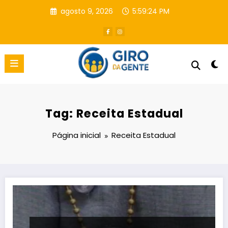
Pular
agosto 9, 2026
5:59:24 PM
para
o
conteúdo
Tag: Receita Estadual
Página inicial
Receita Estadual