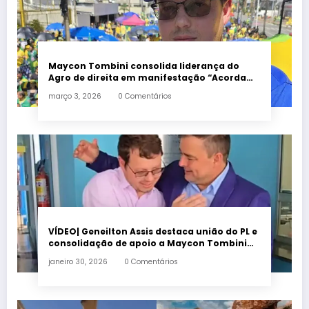
Maycon Tombini consolida liderança do
Agro de direita em manifestação “Acorda
Brasil” em Goiânia
março 3, 2026
0 Comentários
VÍDEO| Geneilton Assis destaca união do PL e
consolidação de apoio a Maycon Tombini
em Jataí
janeiro 30, 2026
0 Comentários