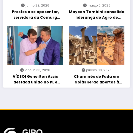
junho 29, 2026
março 3, 2026
Prestes a se aposentar,
Maycon Tombini consolida
servidora da Comurg
liderança do Agro de
atropelada por bêbado
direita em manifestação
entra em protocolo de
“Acorda Brasil” em Goiânia
morte encefálica
janeiro 30, 2026
janeiro 30, 2026
VÍDEO| Geneilton Assis
Chaminés de Fada em
destaca união do PL e
Goiás serão abertas à
consolidação de apoio a
visitação controlada
Maycon Tombini em Jataí