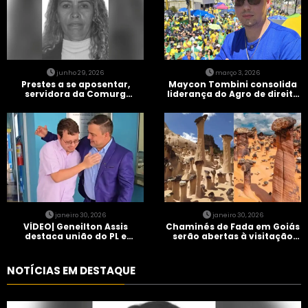
junho 29, 2026
março 3, 2026
Prestes a se aposentar,
Maycon Tombini consolida
servidora da Comurg
liderança do Agro de direita
atropelada por bêbado
em manifestação “Acorda
entra em protocolo de
Brasil” em Goiânia
morte encefálica
janeiro 30, 2026
janeiro 30, 2026
VÍDEO| Geneilton Assis
Chaminés de Fada em Goiás
destaca união do PL e
serão abertas à visitação
consolidação de apoio a
controlada
Maycon Tombini em Jataí
NOTÍCIAS EM DESTAQUE