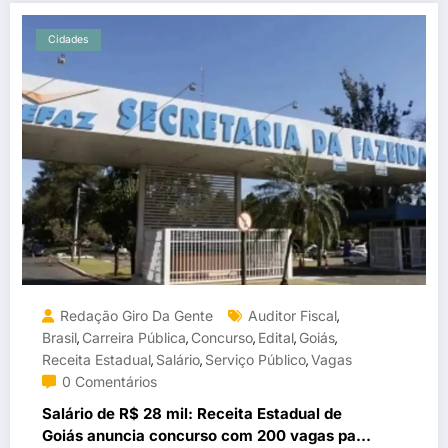
Cidades
Redação Giro Da Gente
Auditor Fiscal
,
Brasil
Carreira Pública
Concurso
Edital
Goiás
,
,
,
,
,
Receita Estadual
Salário
Serviço Público
Vagas
,
,
,
0 Comentários
Salário de R$ 28 mil: Receita Estadual de
Goiás anuncia concurso com 200 vagas para