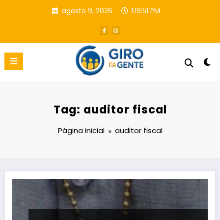
Pular
agosto 9, 2026
1:19:52 PM
para
o
conteúdo
Tag: auditor fiscal
Página inicial
auditor fiscal