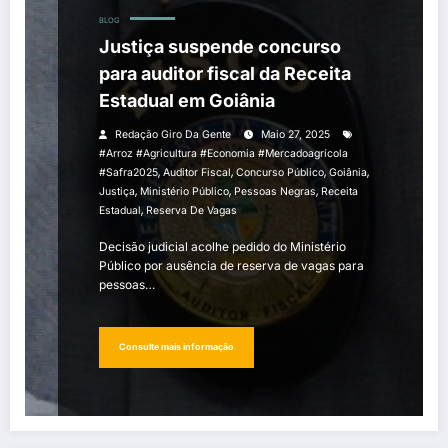
BLOG
Justiça suspende concurso
para auditor fiscal da Receita
Estadual em Goiânia
Redação Giro Da Gente
Maio 27, 2025
#arroz #agricultura #economia #mercadoagrícola
,
,
,
,
#safra2025
Auditor Fiscal
Concurso Público
Goiânia
,
,
,
Justiça
Ministério Público
Pessoas Negras
Receita
,
Estadual
Reserva De Vagas
Decisão judicial acolhe pedido do Ministério
Público por ausência de reserva de vagas para
pessoas…
Consulte mais informação