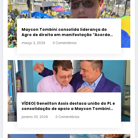
Maycon Tombini consolida liderança do
Agro de direita em manifestação “Acorda
Brasil” em Goiânia
março 3, 2026
0 Comentários
VÍDEO| Geneilton Assis destaca união do PL e
consolidação de apoio a Maycon Tombini
em Jataí
janeiro 30, 2026
0 Comentários