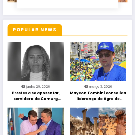
POPULAR NEWS
junho 29, 2026
março 3, 2026
Prestes a se aposentar,
Maycon Tombini consolida
servidora da Comurg
liderança do Agro de
atropelada por bêbado
direita em manifestação
entra em protocolo de
“Acorda Brasil” em Goiânia
morte encefálica