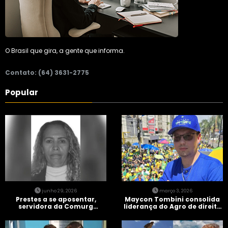
O Brasil que gira, a gente que informa.
Contato: (64) 3631-2775
Popular
junho 29, 2026
março 3, 2026
Prestes a se aposentar,
Maycon Tombini consolida
servidora da Comurg
liderança do Agro de direita
atropelada por bêbado
em manifestação “Acorda
entra em protocolo de
Brasil” em Goiânia
morte encefálica