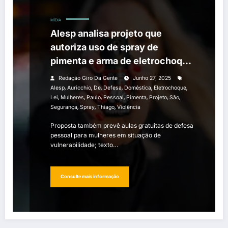
MÍDIA
Alesp analisa projeto que
autoriza uso de spray de
pimenta e arma de eletrochoque
para defesa pessoal de
Redação Giro Da Gente
Junho 27, 2025
mulheres
,
,
,
,
,
,
Alesp
Auricchio
De
Defesa
Doméstica
Eletrochoque
,
,
,
,
,
,
,
Lei
Mulheres
Paulo
Pessoal
Pimenta
Projeto
São
,
,
,
Segurança
Spray
Thiago
Violência
Proposta também prevê aulas gratuitas de defesa
pessoal para mulheres em situação de
vulnerabilidade; texto…
Consulte mais informação