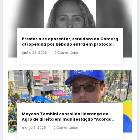
Prestes a se aposentar, servidora da Comurg
atropelada por bêbado entra em protocolo
de morte encefálica
junho 29, 2026
0 Comentários
Maycon Tombini consolida liderança do
Agro de direita em manifestação “Acorda
Brasil” em Goiânia
março 3, 2026
0 Comentários