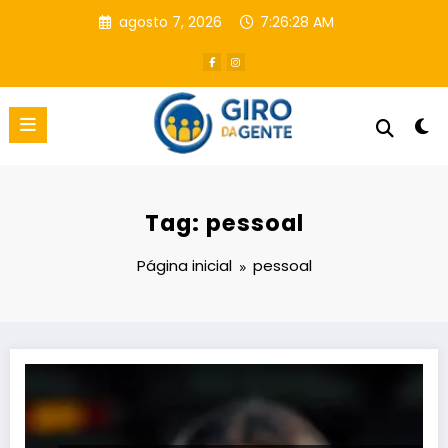
Pular
agosto 7, 2026
7:26:29 AM
para
o
conteúdo
Tag: pessoal
Página inicial
pessoal