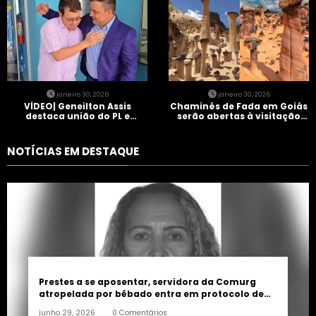
janeiro 30, 2026
janeiro 30, 2026
VÍDEO| Geneilton Assis
Chaminés de Fada em Goiás
destaca união do PL e
serão abertas à visitação
consolidação de apoio a
controlada
Maycon Tombini em Jataí
NOTÍCIAS EM DESTAQUE
Prestes a se aposentar, servidora da Comurg
atropelada por bêbado entra em protocolo de
morte encefálica
junho 29, 2026
0 Comentários