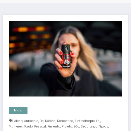
Mídia
,
,
,
,
,
,
,
Alesp
Auricchio
De
Defesa
Doméstica
Eletrochoque
Lei
,
,
,
,
,
,
,
,
Mulheres
Paulo
Pessoal
Pimenta
Projeto
São
Segurança
Spray