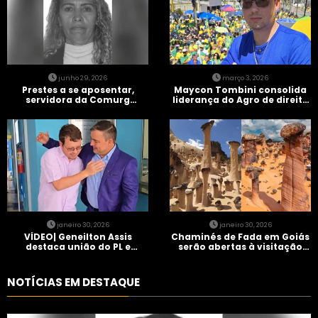
junho 29, 2026
março 3, 2026
Prestes a se aposentar,
Maycon Tombini consolida
servidora da Comurg
liderança do Agro de direita
atropelada por bêbado
em manifestação “Acorda
entra em protocolo de
Brasil” em Goiânia
morte encefálica
janeiro 30, 2026
janeiro 30, 2026
VÍDEO| Geneilton Assis
Chaminés de Fada em Goiás
destaca união do PL e
serão abertas à visitação
consolidação de apoio a
controlada
Maycon Tombini em Jataí
NOTÍCIAS EM DESTAQUE