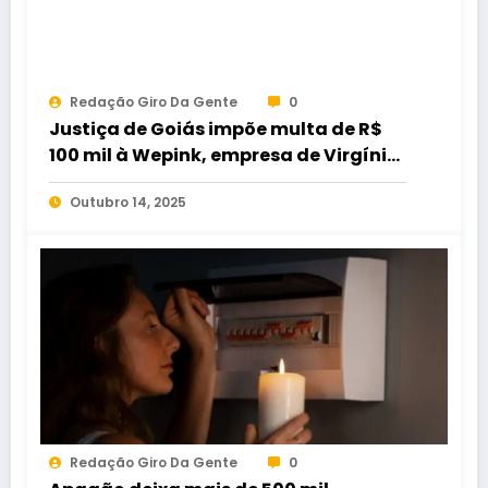
Redação Giro Da Gente
0
Justiça de Goiás impõe multa de R$
100 mil à Wepink, empresa de Virgínia
Fonseca, em caso de
Outubro 14, 2025
descumprimento de decisão
Redação Giro Da Gente
0