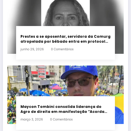
Prestes a se aposentar, servidora da Comurg
atropelada por bêbado entra em protocolo
de morte encefálica
junho 29, 2026
0 Comentários
Maycon Tombini consolida liderança do
Agro de direita em manifestação “Acorda
Brasil” em Goiânia
março 3, 2026
0 Comentários