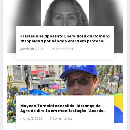
Prestes a se aposentar, servidora da Comurg
atropelada por bêbado entra em protocolo
de morte encefálica
junho 29, 2026
0 Comentários
Maycon Tombini consolida liderança do
Agro de direita em manifestação “Acorda
Brasil” em Goiânia
março 3, 2026
0 Comentários