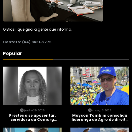
O Brasil que gira, a gente que informa.
Contato: (64) 3631-2775
Popular
junho 29, 2026
março 3, 2026
Prestes a se aposentar,
Maycon Tombini consolida
servidora da Comurg
liderança do Agro de direita
atropelada por bêbado
em manifestação “Acorda
entra em protocolo de
Brasil” em Goiânia
morte encefálica