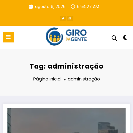
Pular
agosto 6, 2026
6:54:28 AM
para
o
conteúdo
Tag: administração
Página inicial
administração