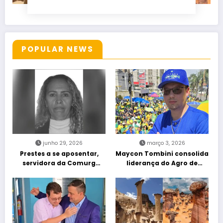
POPULAR NEWS
junho 29, 2026
março 3, 2026
Prestes a se aposentar,
Maycon Tombini consolida
servidora da Comurg
liderança do Agro de
atropelada por bêbado
direita em manifestação
entra em protocolo de
“Acorda Brasil” em Goiânia
morte encefálica