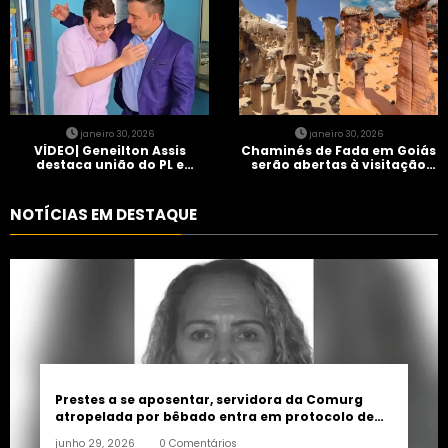
janeiro 30, 2026
janeiro 30, 2026
VÍDEO| Geneilton Assis
Chaminés de Fada em Goiás
destaca união do PL e
serão abertas à visitação
consolidação de apoio a
controlada
Maycon Tombini em Jataí
NOTÍCIAS EM DESTAQUE
Prestes a se aposentar, servidora da Comurg
atropelada por bêbado entra em protocolo de
morte encefálica
junho 29, 2026
0 Comentários