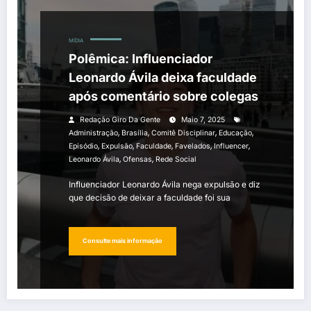
MÍDIA
Polêmica: Influenciador
Leonardo Ávila deixa faculdade
após comentário sobre colegas
Redação Giro Da Gente
Maio 7, 2025
,
,
,
,
Administração
Brasília
Comitê Disciplinar
Educação
,
,
,
,
,
Episódio
Expulsão
Faculdade
Favelados
Influencer
,
,
Leonardo Ávila
Ofensas
Rede Social
Influenciador Leonardo Ávila nega expulsão e diz
que decisão de deixar a faculdade foi sua
Consulte mais informação