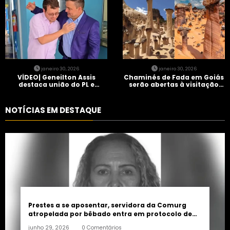
janeiro 30, 2026
janeiro 30, 2026
VÍDEO| Geneilton Assis
Chaminés de Fada em Goiás
destaca união do PL e
serão abertas à visitação
consolidação de apoio a
controlada
Maycon Tombini em Jataí
NOTÍCIAS EM DESTAQUE
Prestes a se aposentar, servidora da Comurg
atropelada por bêbado entra em protocolo de
morte encefálica
junho 29, 2026
0 Comentários