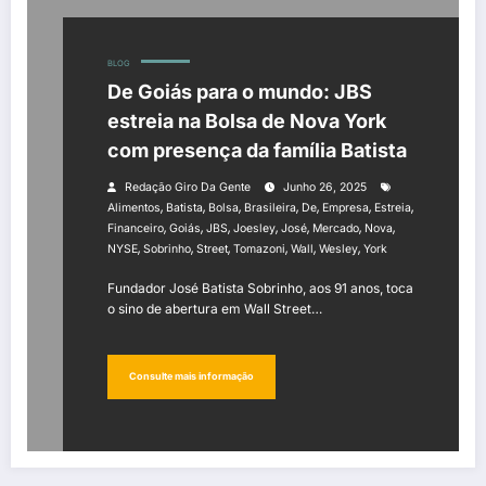
BLOG
De Goiás para o mundo: JBS
estreia na Bolsa de Nova York
com presença da família Batista
Redação Giro Da Gente
Junho 26, 2025
,
,
,
,
,
,
,
Alimentos
Batista
Bolsa
Brasileira
De
Empresa
Estreia
,
,
,
,
,
,
,
Financeiro
Goiás
JBS
Joesley
José
Mercado
Nova
,
,
,
,
,
,
NYSE
Sobrinho
Street
Tomazoni
Wall
Wesley
York
Fundador José Batista Sobrinho, aos 91 anos, toca
o sino de abertura em Wall Street…
Consulte mais informação