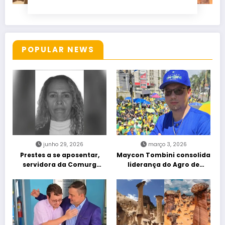
POPULAR NEWS
junho 29, 2026
março 3, 2026
Prestes a se aposentar,
Maycon Tombini consolida
servidora da Comurg
liderança do Agro de
atropelada por bêbado
direita em manifestação
entra em protocolo de
“Acorda Brasil” em Goiânia
morte encefálica