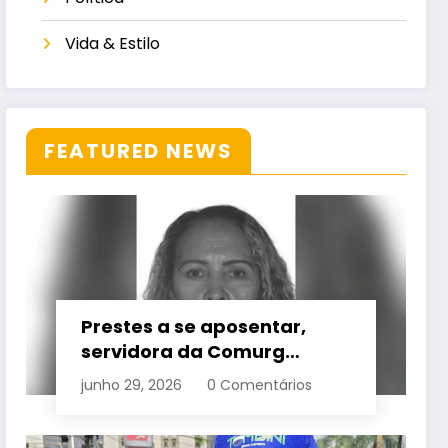
Vida & Estilo
FEATURED NEWS
Prestes a se aposentar,
servidora da Comurg
atropelada por bêbado
junho 29, 2026
0 Comentários
entra em protocolo de
morte encefálica