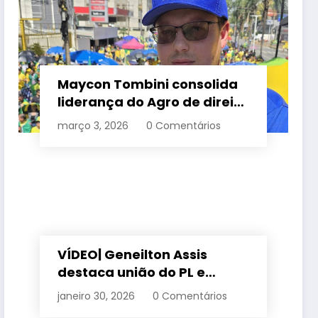
Maycon Tombini consolida
liderança do Agro de direita
em manifestação “Acorda
março 3, 2026
0 Comentários
Brasil” em Goiânia
VÍDEO| Geneilton Assis
destaca união do PL e
consolidação de apoio a
janeiro 30, 2026
0 Comentários
Maycon Tombini em Jataí