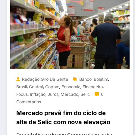
,
,
Redação Giro Da Gente
Banco
Boletim
,
,
,
,
,
Brasil
Central
Copom
Economia
Financeiro
,
,
,
,
Focus
Inflação
Juros
Mercado
Selic
0
Comentários
Mercado prevê fim do ciclo de
alta da Selic com nova elevação
Expectativa é de que Copom eleve os jur