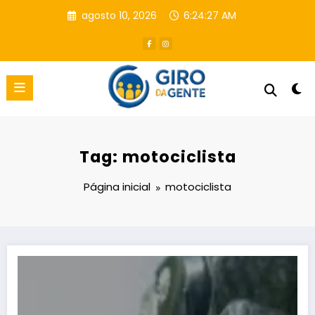
Pular
agosto 10, 2026
6:24:28 AM
para
o
conteúdo
Tag: motociclista
Página inicial
motociclista