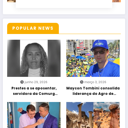
POPULAR NEWS
junho 29, 2026
março 3, 2026
Prestes a se aposentar,
Maycon Tombini consolida
servidora da Comurg
liderança do Agro de
atropelada por bêbado
direita em manifestação
entra em protocolo de
“Acorda Brasil” em Goiânia
morte encefálica