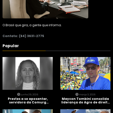
O Brasil que gira, a gente que informa.
Contato: (64) 3631-2775
Popular
junho 29, 2026
março 3, 2026
Prestes a se aposentar,
Maycon Tombini consolida
servidora da Comurg
liderança do Agro de direita
atropelada por bêbado
em manifestação “Acorda
entra em protocolo de
Brasil” em Goiânia
morte encefálica