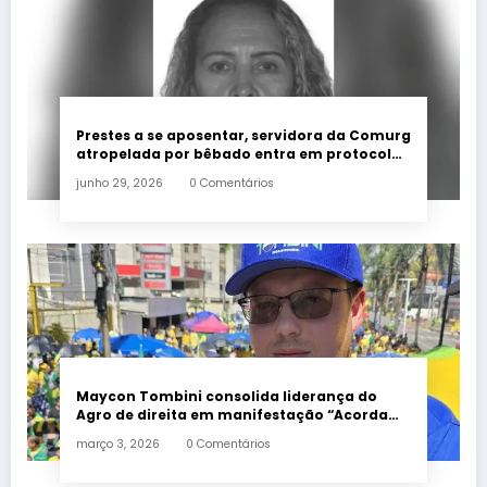
Prestes a se aposentar, servidora da Comurg
atropelada por bêbado entra em protocolo
de morte encefálica
junho 29, 2026
0 Comentários
Maycon Tombini consolida liderança do
Agro de direita em manifestação “Acorda
Brasil” em Goiânia
março 3, 2026
0 Comentários