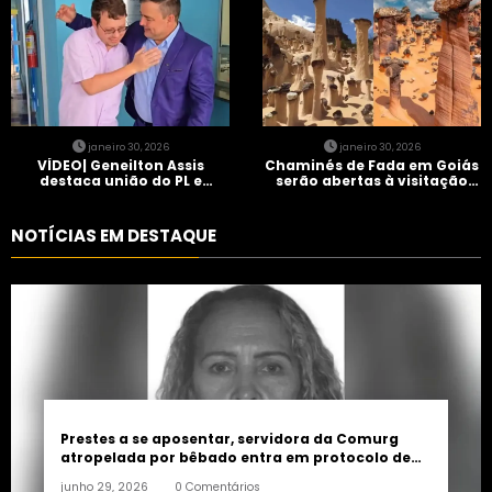
janeiro 30, 2026
janeiro 30, 2026
VÍDEO| Geneilton Assis
Chaminés de Fada em Goiás
destaca união do PL e
serão abertas à visitação
consolidação de apoio a
controlada
Maycon Tombini em Jataí
NOTÍCIAS EM DESTAQUE
Prestes a se aposentar, servidora da Comurg
atropelada por bêbado entra em protocolo de
morte encefálica
junho 29, 2026
0 Comentários