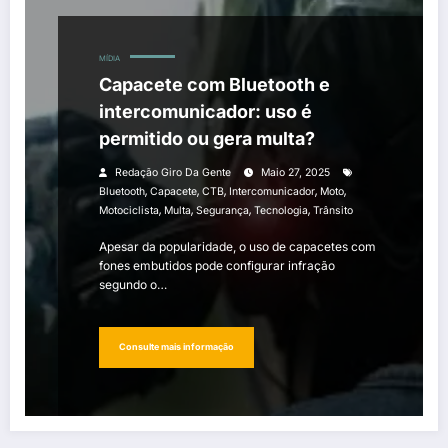
MÍDIA
Capacete com Bluetooth e
intercomunicador: uso é
permitido ou gera multa?
Redação Giro Da Gente
Maio 27, 2025
,
,
,
,
,
Bluetooth
Capacete
CTB
Intercomunicador
Moto
,
,
,
,
Motociclista
Multa
Segurança
Tecnologia
Trânsito
Apesar da popularidade, o uso de capacetes com
fones embutidos pode configurar infração
segundo o…
Consulte mais informação