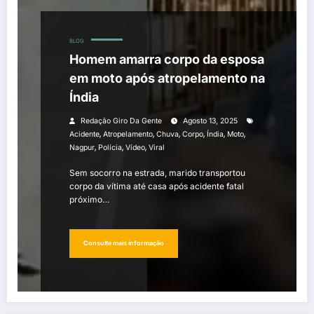
BLOG
Homem amarra corpo da esposa
em moto após atropelamento na
Índia
Redação Giro Da Gente
Agosto 13, 2025
,
,
,
,
,
,
Acidente
Atropelamento
Chuva
Corpo
Índia
Moto
,
,
,
Nagpur
Polícia
Vídeo
Viral
Sem socorro na estrada, marido transportou
corpo da vítima até casa após acidente fatal
próximo…
Consulte mais informação