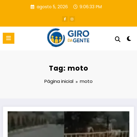
Pular
agosto 5, 2026
9:06:34 PM
para
o
conteúdo
Tag: moto
Página inicial
moto