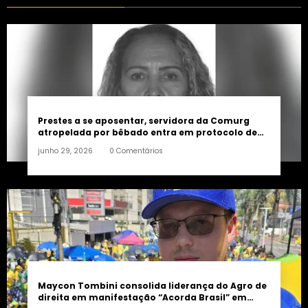
Prestes a se aposentar, servidora da Comurg
atropelada por bêbado entra em protocolo de
morte encefálica
junho 29, 2026
0 Comentários
Maycon Tombini consolida liderança do Agro de
direita em manifestação “Acorda Brasil” em