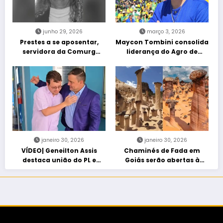
junho 29, 2026
março 3, 2026
Prestes a se aposentar,
Maycon Tombini consolida
servidora da Comurg
liderança do Agro de
atropelada por bêbado
direita em manifestação
entra em protocolo de
“Acorda Brasil” em Goiânia
morte encefálica
janeiro 30, 2026
janeiro 30, 2026
VÍDEO| Geneilton Assis
Chaminés de Fada em
destaca união do PL e
Goiás serão abertas à
consolidação de apoio a
visitação controlada
Maycon Tombini em Jataí