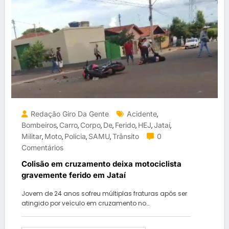
Redação Giro Da Gente
Acidente
,
Bombeiros
Carro
Corpo
De
Ferido
HEJ
Jataí
,
,
,
,
,
,
,
Militar
Moto
Polícia
SAMU
Trânsito
0
,
,
,
,
Comentários
Colisão em cruzamento deixa motociclista
gravemente ferido em Jataí
Jovem de 24 anos sofreu múltiplas fraturas após ser
atingido por veículo em cruzamento no…