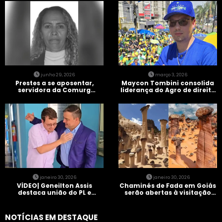
junho 29, 2026
março 3, 2026
Prestes a se aposentar,
Maycon Tombini consolida
servidora da Comurg
liderança do Agro de direita
atropelada por bêbado
em manifestação “Acorda
entra em protocolo de
Brasil” em Goiânia
morte encefálica
janeiro 30, 2026
janeiro 30, 2026
VÍDEO| Geneilton Assis
Chaminés de Fada em Goiás
destaca união do PL e
serão abertas à visitação
consolidação de apoio a
controlada
Maycon Tombini em Jataí
NOTÍCIAS EM DESTAQUE