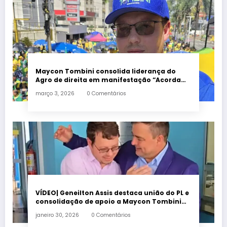
Maycon Tombini consolida liderança do
Agro de direita em manifestação “Acorda
Brasil” em Goiânia
março 3, 2026
0 Comentários
VÍDEO| Geneilton Assis destaca união do PL e
consolidação de apoio a Maycon Tombini
em Jataí
janeiro 30, 2026
0 Comentários