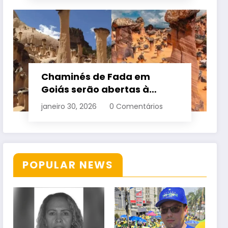
Chaminés de Fada em
Goiás serão abertas à
visitação controlada
janeiro 30, 2026
0 Comentários
POPULAR NEWS