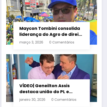
Maycon Tombini consolida
liderança do Agro de direita
em manifestação “Acorda
março 3, 2026
0 Comentários
Brasil” em Goiânia
VÍDEO| Geneilton Assis
destaca união do PL e
consolidação de apoio a
janeiro 30, 2026
0 Comentários
Maycon Tombini em Jataí