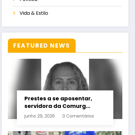
Vida & Estilo
FEATURED NEWS
Prestes a se aposentar,
servidora da Comurg
atropelada por bêbado
junho 29, 2026
0 Comentários
entra em protocolo de
morte encefálica