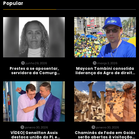
Popular
junho 29, 2026
março 3, 2026
Prestes a se aposentar,
Maycon Tombini consolida
servidora da Comurg
liderança do Agro de direita
atropelada por bêbado
em manifestação “Acorda
entra em protocolo de
Brasil” em Goiânia
morte encefálica
janeiro 30, 2026
janeiro 30, 2026
VÍDEO| Geneilton Assis
Chaminés de Fada em Goiás
destaca união do PL e
serão abertas à visitação