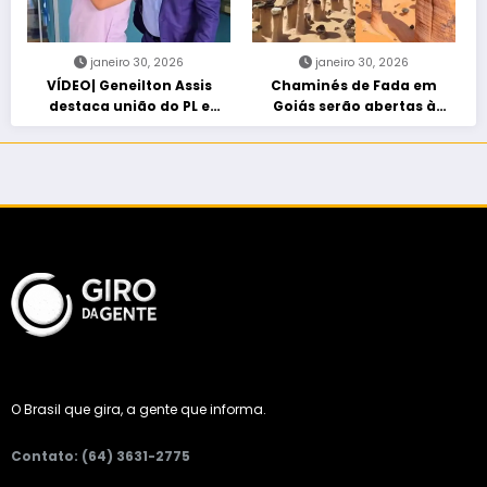
janeiro 30, 2026
janeiro 30, 2026
VÍDEO| Geneilton Assis
Chaminés de Fada em
destaca união do PL e
Goiás serão abertas à
consolidação de apoio a
visitação controlada
Maycon Tombini em Jataí
O Brasil que gira, a gente que informa.
Contato: (64) 3631-2775