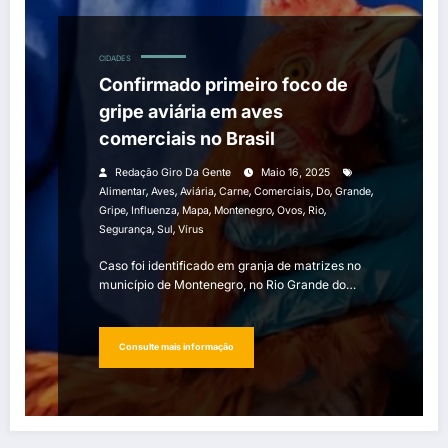
CIDADES
Confirmado primeiro foco de
gripe aviária em aves
comerciais no Brasil
Redação Giro Da Gente
Maio 16, 2025
,
,
,
,
,
,
,
Alimentar
Aves
Aviária
Carne
Comerciais
Do
Grande
,
,
,
,
,
,
Gripe
Influenza
Mapa
Montenegro
Ovos
Rio
,
,
Segurança
Sul
Vírus
Caso foi identificado em granja de matrizes no
município de Montenegro, no Rio Grande do…
Consulte mais informação