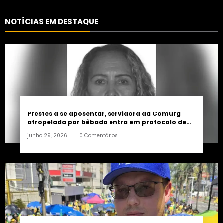
consolidação de apoio a
controlada
Maycon Tombini em Jataí
NOTÍCIAS EM DESTAQUE
Prestes a se aposentar, servidora da Comurg
atropelada por bêbado entra em protocolo de
morte encefálica
junho 29, 2026
0 Comentários