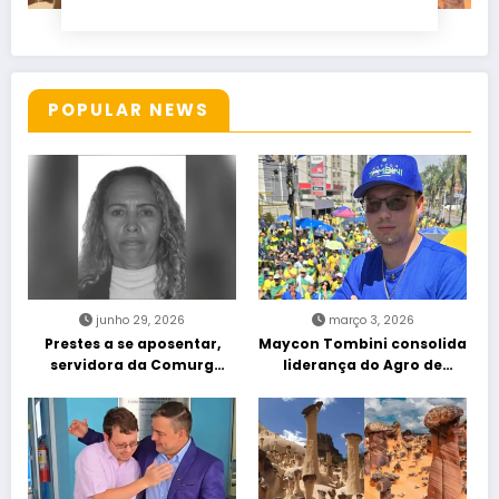
POPULAR NEWS
junho 29, 2026
março 3, 2026
Prestes a se aposentar,
Maycon Tombini consolida
servidora da Comurg
liderança do Agro de
atropelada por bêbado
direita em manifestação
entra em protocolo de
“Acorda Brasil” em Goiânia
morte encefálica