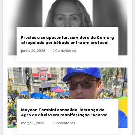
Prestes a se aposentar, servidora da Comurg
atropelada por bêbado entra em protocolo
de morte encefálica
junho 29, 2026
0 Comentários
Maycon Tombini consolida liderança do
Agro de direita em manifestação “Acorda
Brasil” em Goiânia
março 3, 2026
0 Comentários