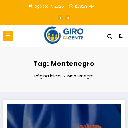
Pular
agosto 7, 2026
1:08:59 PM
para
o
conteúdo
Tag: Montenegro
Página inicial
Montenegro