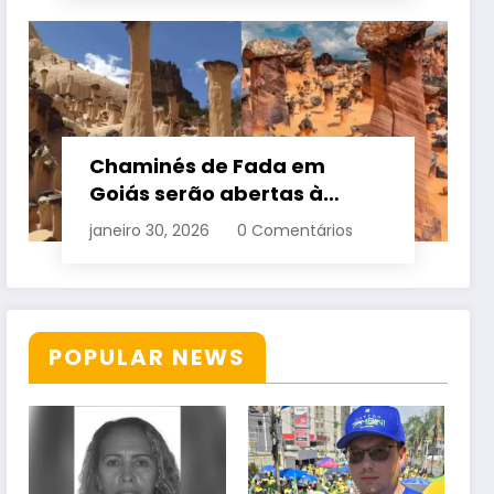
Chaminés de Fada em
Goiás serão abertas à
visitação controlada
janeiro 30, 2026
0 Comentários
POPULAR NEWS