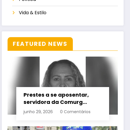
Vida & Estilo
FEATURED NEWS
Prestes a se aposentar,
servidora da Comurg
atropelada por bêbado
junho 29, 2026
0 Comentários
entra em protocolo de
morte encefálica