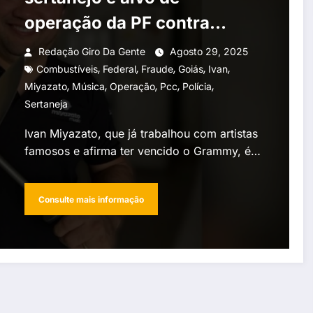
operação da PF contra
esquema bilionário ligado
Redação Giro Da Gente
Agosto 29, 2025
,
,
,
,
,
ao PCC
Combustíveis
Federal
Fraude
Goiás
Ivan
,
,
,
,
,
Miyazato
Música
Operação
Pcc
Polícia
Sertaneja
Ivan Miyazato, que já trabalhou com artistas
famosos e afirma ter vencido o Grammy, é…
Consulte mais informação