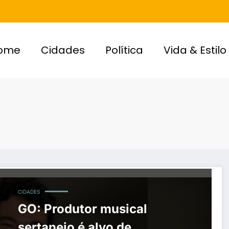
ome
Cidades
Política
Vida & Estilo
CIDADES
GO: Produtor musical
sertanejo é alvo de