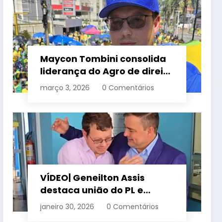
Maycon Tombini consolida
liderança do Agro de direita
em manifestação “Acorda
março 3, 2026
0 Comentários
Brasil” em Goiânia
VÍDEO| Geneilton Assis
destaca união do PL e
consolidação de apoio a
janeiro 30, 2026
0 Comentários
Maycon Tombini em Jataí