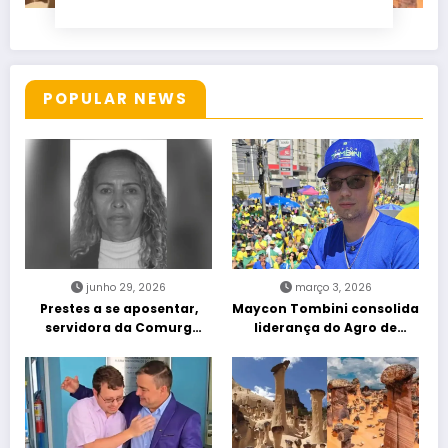
POPULAR NEWS
junho 29, 2026
março 3, 2026
Prestes a se aposentar,
Maycon Tombini consolida
servidora da Comurg
liderança do Agro de
atropelada por bêbado
direita em manifestação
entra em protocolo de
“Acorda Brasil” em Goiânia
morte encefálica