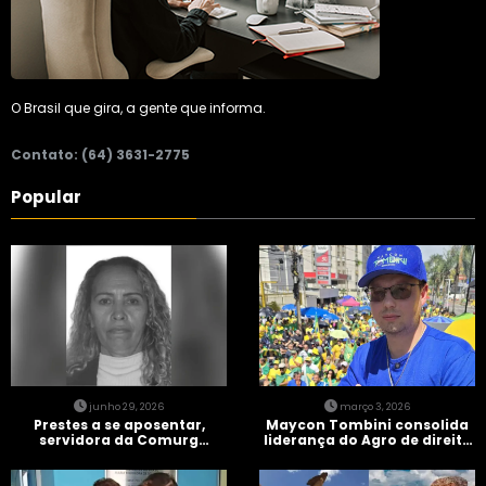
O Brasil que gira, a gente que informa.
Contato: (64) 3631-2775
Popular
junho 29, 2026
março 3, 2026
Prestes a se aposentar,
Maycon Tombini consolida
servidora da Comurg
liderança do Agro de direita
atropelada por bêbado
em manifestação “Acorda
entra em protocolo de
Brasil” em Goiânia
morte encefálica