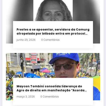
Prestes a se aposentar, servidora da Comurg
atropelada por bêbado entra em protocolo
de morte encefálica
junho 29, 2026
0 Comentários
Maycon Tombini consolida liderança do
Agro de direita em manifestação “Acorda
Brasil” em Goiânia
março 3, 2026
0 Comentários