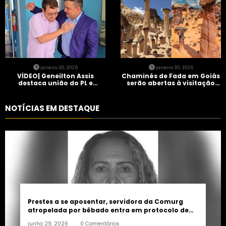
janeiro 30, 2026
janeiro 30, 2026
VÍDEO| Geneilton Assis
Chaminés de Fada em Goiás
destaca união do PL e
serão abertas à visitação
consolidação de apoio a
controlada
Maycon Tombini em Jataí
NOTÍCIAS EM DESTAQUE
Prestes a se aposentar, servidora da Comurg
atropelada por bêbado entra em protocolo de
morte encefálica
junho 29, 2026
0 Comentários