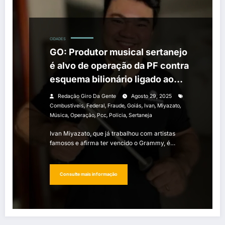
CIDADES
GO: Produtor musical sertanejo
é alvo de operação da PF contra
esquema bilionário ligado ao
PCC
Redação Giro Da Gente
Agosto 29, 2025
,
,
,
,
,
,
Combustíveis
Federal
Fraude
Goiás
Ivan
Miyazato
,
,
,
,
Música
Operação
Pcc
Polícia
Sertaneja
Ivan Miyazato, que já trabalhou com artistas
famosos e afirma ter vencido o Grammy, é…
Consulte mais informação