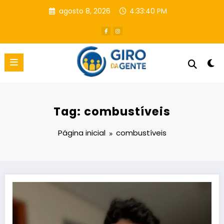
Pular
agosto 8, 2026
4:33:41 PM
para
o
conteúdo
Tag: combustíveis
Página inicial
combustíveis