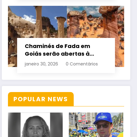
Chaminés de Fada em
Goiás serão abertas à
visitação controlada
janeiro 30, 2026
0 Comentários
POPULAR NEWS