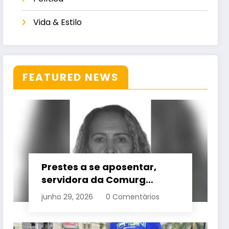
Vida & Estilo
FEATURED NEWS
Prestes a se aposentar,
servidora da Comurg
atropelada por bêbado
junho 29, 2026
0 Comentários
entra em protocolo de
morte encefálica