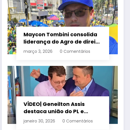
Maycon Tombini consolida
liderança do Agro de direita
em manifestação “Acorda
março 3, 2026
0 Comentários
Brasil” em Goiânia
VÍDEO| Geneilton Assis
destaca união do PL e
consolidação de apoio a
janeiro 30, 2026
0 Comentários
Maycon Tombini em Jataí