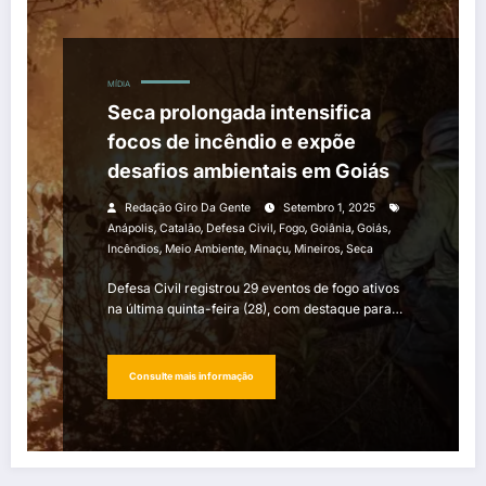
MÍDIA
Seca prolongada intensifica
focos de incêndio e expõe
desafios ambientais em Goiás
Redação Giro Da Gente
Setembro 1, 2025
,
,
,
,
,
,
Anápolis
Catalão
Defesa Civil
Fogo
Goiânia
Goiás
,
,
,
,
Incêndios
Meio Ambiente
Minaçu
Mineiros
Seca
Defesa Civil registrou 29 eventos de fogo ativos
na última quinta-feira (28), com destaque para…
Consulte mais informação