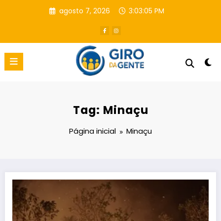
Pular
agosto 7, 2026
3:03:06 PM
para
o
conteúdo
Tag: Minaçu
Página inicial
Minaçu