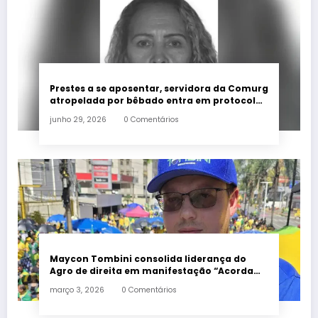
Prestes a se aposentar, servidora da Comurg
atropelada por bêbado entra em protocolo
de morte encefálica
junho 29, 2026
0 Comentários
Maycon Tombini consolida liderança do
Agro de direita em manifestação “Acorda
Brasil” em Goiânia
março 3, 2026
0 Comentários