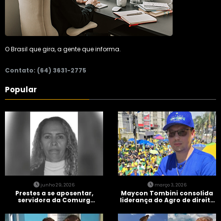
O Brasil que gira, a gente que informa.
Contato: (64) 3631-2775
Popular
junho 29, 2026
março 3, 2026
Prestes a se aposentar,
Maycon Tombini consolida
servidora da Comurg
liderança do Agro de direita
atropelada por bêbado
em manifestação “Acorda
entra em protocolo de
Brasil” em Goiânia
morte encefálica