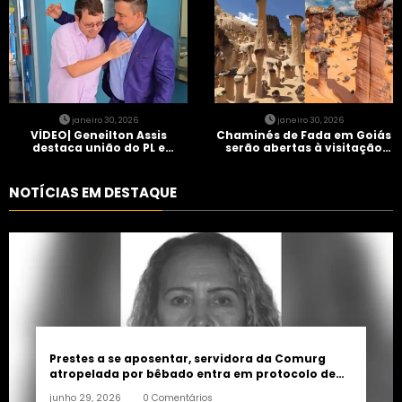
janeiro 30, 2026
janeiro 30, 2026
VÍDEO| Geneilton Assis
Chaminés de Fada em Goiás
destaca união do PL e
serão abertas à visitação
consolidação de apoio a
controlada
Maycon Tombini em Jataí
NOTÍCIAS EM DESTAQUE
Prestes a se aposentar, servidora da Comurg
atropelada por bêbado entra em protocolo de
morte encefálica
junho 29, 2026
0 Comentários