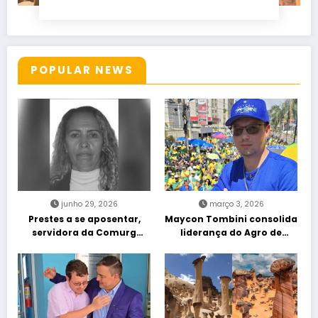
POPULAR NEWS
junho 29, 2026
março 3, 2026
Prestes a se aposentar,
Maycon Tombini consolida
servidora da Comurg
liderança do Agro de
atropelada por bêbado
direita em manifestação
entra em protocolo de
“Acorda Brasil” em Goiânia
morte encefálica