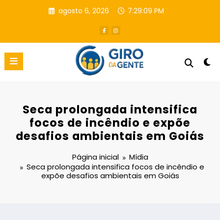
Pular
agosto 6, 2026
7:29:09 PM
para
o
conteúdo
Seca prolongada intensifica
focos de incêndio e expõe
desafios ambientais em Goiás
Página inicial
Mídia
Seca prolongada intensifica focos de incêndio e
expõe desafios ambientais em Goiás