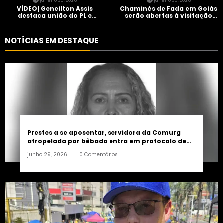
janeiro 30, 2026
janeiro 30, 2026
VÍDEO| Geneilton Assis
Chaminés de Fada em Goiás
destaca união do PL e
serão abertas à visitação
consolidação de apoio a
controlada
Maycon Tombini em Jataí
NOTÍCIAS EM DESTAQUE
Prestes a se aposentar, servidora da Comurg
atropelada por bêbado entra em protocolo de
morte encefálica
junho 29, 2026
0 Comentários