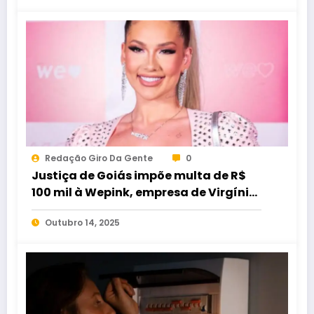
Redação Giro Da Gente
0
Justiça de Goiás impõe multa de R$
100 mil à Wepink, empresa de Virgínia
Fonseca, em caso de
Outubro 14, 2025
descumprimento de decisão