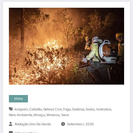
Mídia
,
,
,
,
,
,
,
Anápolis
Catalão
Defesa Civil
Fogo
Goiânia
Goiás
Incêndios
,
,
,
Meio Ambiente
Minaçu
Mineiros
Seca
Redação Giro Da Gente
Setembro 1, 2025