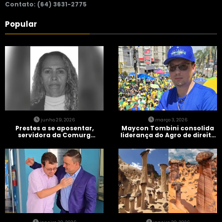
Contato: (64) 3631-2775
Popular
junho 29, 2026
março 3, 2026
Prestes a se aposentar,
Maycon Tombini consolida
servidora da Comurg
liderança do Agro de direita
atropelada por bêbado
em manifestação “Acorda
entra em protocolo de
Brasil” em Goiânia
morte encefálica