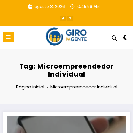
Pular
agosto 8, 2026
10:45:57 AM
para
o
conteúdo
Tag: Microempreendedor
Individual
Página inicial
Microempreendedor Individual