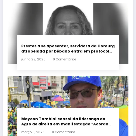
Prestes a se aposentar, servidora da Comurg
atropelada por bêbado entra em protocolo
de morte encefálica
junho 29, 2026
0 Comentários
Maycon Tombini consolida liderança do
Agro de direita em manifestação “Acorda
Brasil” em Goiânia
março 3, 2026
0 Comentários