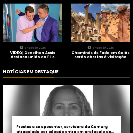
entra em protocolo de
Brasil” em Goiânia
morte encefálica
janeiro 30, 2026
janeiro 30, 2026
VÍDEO| Geneilton Assis
Chaminés de Fada em Goiás
destaca união do PL e
serão abertas à visitação
consolidação de apoio a
controlada
Maycon Tombini em Jataí
NOTÍCIAS EM DESTAQUE
Prestes a se aposentar, servidora da Comurg
atropelada por bêbado entra em protocolo de