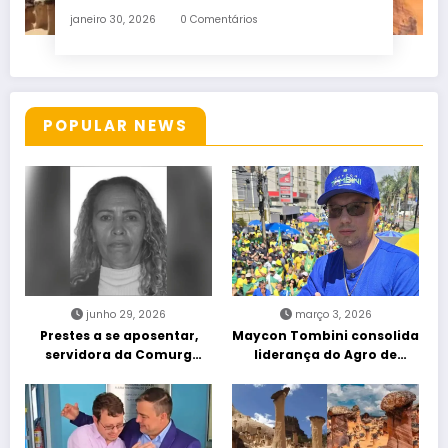
janeiro 30, 2026
0 Comentários
POPULAR NEWS
junho 29, 2026
março 3, 2026
Prestes a se aposentar,
Maycon Tombini consolida
servidora da Comurg
liderança do Agro de
atropelada por bêbado
direita em manifestação
entra em protocolo de
“Acorda Brasil” em Goiânia
morte encefálica