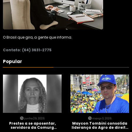
O Brasil que gira, a gente que informa.
Contato: (64) 3631-2775
Popular
junho 29, 2026
março 3, 2026
Prestes a se aposentar,
Maycon Tombini consolida
servidora da Comurg
liderança do Agro de direita
atropelada por bêbado
em manifestação “Acorda