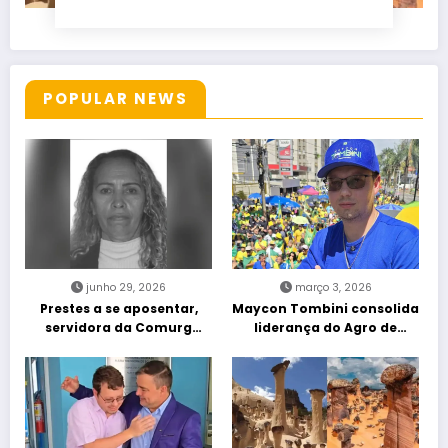
POPULAR NEWS
junho 29, 2026
março 3, 2026
Prestes a se aposentar,
Maycon Tombini consolida
servidora da Comurg
liderança do Agro de
atropelada por bêbado
direita em manifestação
entra em protocolo de
“Acorda Brasil” em Goiânia
morte encefálica