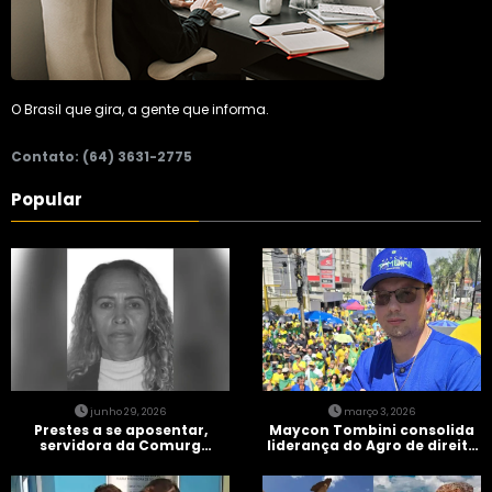
O Brasil que gira, a gente que informa.
Contato: (64) 3631-2775
Popular
junho 29, 2026
março 3, 2026
Prestes a se aposentar,
Maycon Tombini consolida
servidora da Comurg
liderança do Agro de direita
atropelada por bêbado
em manifestação “Acorda
entra em protocolo de
Brasil” em Goiânia
morte encefálica