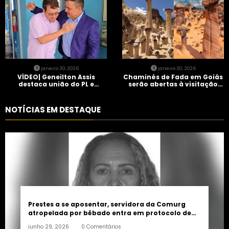
janeiro 30, 2026
janeiro 30, 2026
VÍDEO| Geneilton Assis
Chaminés de Fada em Goiás
destaca união do PL e
serão abertas à visitação
consolidação de apoio a
controlada
Maycon Tombini em Jataí
NOTÍCIAS EM DESTAQUE
Prestes a se aposentar, servidora da Comurg
atropelada por bêbado entra em protocolo de
morte encefálica
junho 29, 2026
0 Comentários