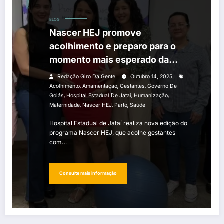
BLOG
Nascer HEJ promove
acolhimento e preparo para o
momento mais esperado da
maternidade
Redação Giro Da Gente
Outubro 14, 2025
,
,
,
Acolhimento
Amamentação
Gestantes
Governo De
,
,
,
Goiás
Hospital Estadual De Jataí
Humanização
,
,
,
Maternidade
Nascer HEJ
Parto
Saúde
Hospital Estadual de Jataí realiza nova edição do
programa Nascer HEJ, que acolhe gestantes
com…
Consulte mais informação