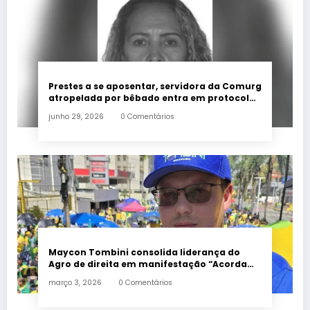
Prestes a se aposentar, servidora da Comurg
atropelada por bêbado entra em protocolo
de morte encefálica
junho 29, 2026
0 Comentários
Maycon Tombini consolida liderança do
Agro de direita em manifestação “Acorda
Brasil” em Goiânia
março 3, 2026
0 Comentários