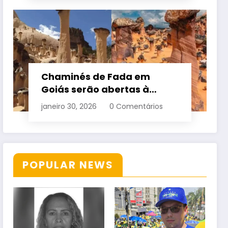
Chaminés de Fada em
Goiás serão abertas à
visitação controlada
janeiro 30, 2026
0 Comentários
POPULAR NEWS