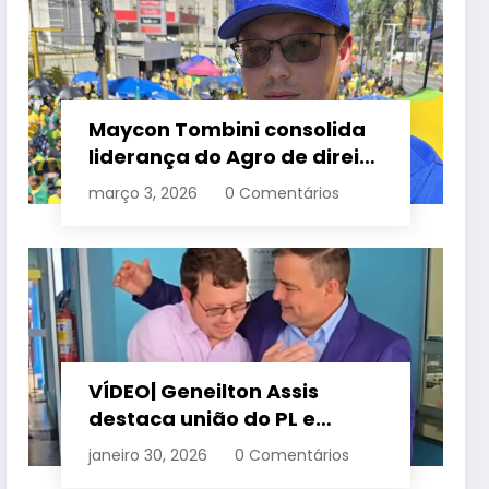
Maycon Tombini consolida
liderança do Agro de direita
em manifestação “Acorda
março 3, 2026
0 Comentários
Brasil” em Goiânia
VÍDEO| Geneilton Assis
destaca união do PL e
consolidação de apoio a
janeiro 30, 2026
0 Comentários
Maycon Tombini em Jataí