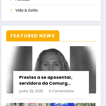
Vida & Estilo
FEATURED NEWS
Prestes a se aposentar,
servidora da Comurg
atropelada por bêbado
junho 29, 2026
0 Comentários
entra em protocolo de
morte encefálica