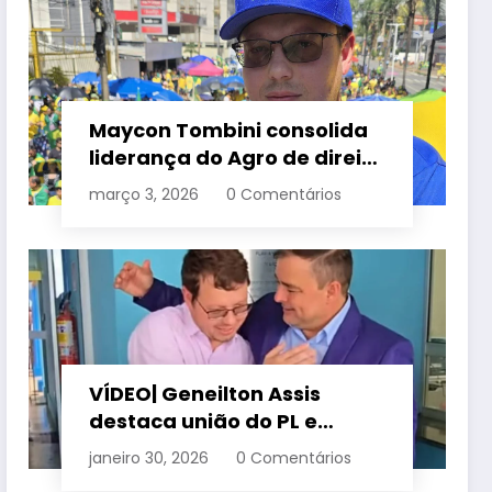
Maycon Tombini consolida
liderança do Agro de direita
em manifestação “Acorda
março 3, 2026
0 Comentários
Brasil” em Goiânia
VÍDEO| Geneilton Assis
destaca união do PL e
consolidação de apoio a
janeiro 30, 2026
0 Comentários
Maycon Tombini em Jataí