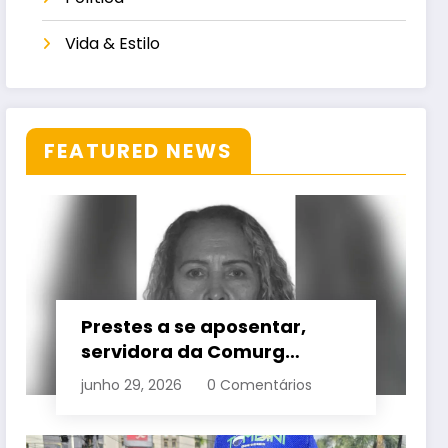
Vida & Estilo
FEATURED NEWS
Prestes a se aposentar,
servidora da Comurg
atropelada por bêbado
junho 29, 2026
0 Comentários
entra em protocolo de
morte encefálica