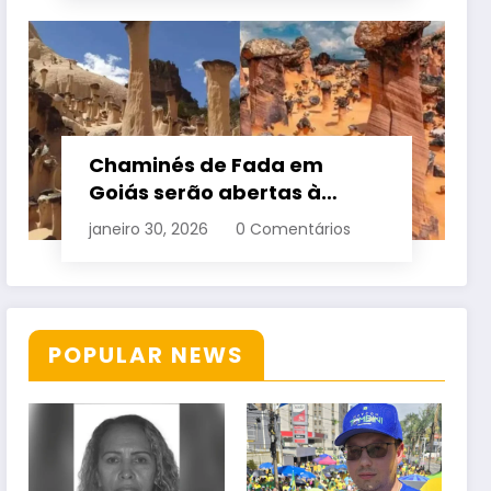
Chaminés de Fada em
Goiás serão abertas à
visitação controlada
janeiro 30, 2026
0 Comentários
POPULAR NEWS