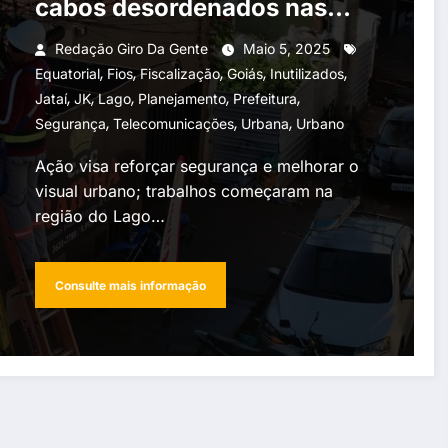
cabos desordenados nas
ruas
Redação Giro Da Gente
Maio 5, 2025
,
,
,
,
,
Equatorial
Fios
Fiscalização
Goiás
Inutilizados
,
,
,
,
,
Jataí
JK
Lago
Planejamento
Prefeitura
,
,
,
Segurança
Telecomunicações
Urbana
Urbano
Ação visa reforçar segurança e melhorar o
visual urbano; trabalhos começaram na
região do Lago…
Consulte mais informação