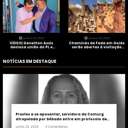
janeiro 30, 2026
janeiro 30, 2026
VÍDEO| Geneilton Assis
Chaminés de Fada em Goiás
destaca união do PL e
serão abertas à visitação
consolidação de apoio a
controlada
Maycon Tombini em Jataí
NOTÍCIAS EM DESTAQUE
Prestes a se aposentar, servidora da Comurg
atropelada por bêbado entra em protocolo de
morte encefálica
junho 29, 2026
0 Comentários