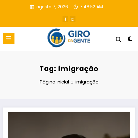
Pular
agosto 7, 2026
7:48:53 AM
para
o
conteúdo
Tag: imigração
Página inicial
imigração