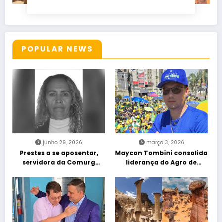
POPULAR NEWS
junho 29, 2026
março 3, 2026
Prestes a se aposentar,
Maycon Tombini consolida
servidora da Comurg
liderança do Agro de
atropelada por bêbado
direita em manifestação
entra em protocolo de
“Acorda Brasil” em Goiânia
morte encefálica