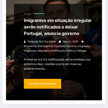
MUNDO
Imigrantes em situação irregular
serão notificados a deixar
Portugal, anuncia governo
Redação Giro Da Gente
Maio 5, 2025
,
,
,
,
,
Brasileiros
Estrangeiros
Expulsão
Governo
Imigração
,
,
,
,
Irregulares
Migratória
Notificação
Política
Portugal
Primeiras 4,5 mil notificações serão emitidas nos
próximos dias; medida ocorre em meio ao
endurecimento…
Consulte mais informação