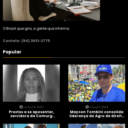
O Brasil que gira, a gente que informa.
Contato: (64) 3631-2775
Popular
junho 29, 2026
março 3, 2026
Prestes a se aposentar,
Maycon Tombini consolida
servidora da Comurg
liderança do Agro de direita
atropelada por bêbado
em manifestação “Acorda
entra em protocolo de
Brasil” em Goiânia
morte encefálica