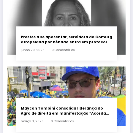
Prestes a se aposentar, servidora da Comurg
atropelada por bêbado entra em protocolo
de morte encefálica
junho 29, 2026
0 Comentários
Maycon Tombini consolida liderança do
Agro de direita em manifestação “Acorda
Brasil” em Goiânia
março 3, 2026
0 Comentários