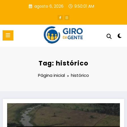
Pular
agosto 6, 2026
9:50:02 AM
para
o
conteúdo
Tag: histórico
Página inicial
histórico