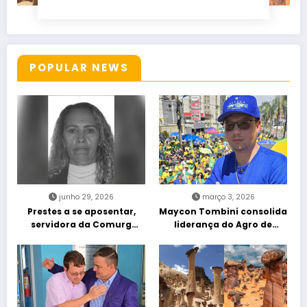
POPULAR NEWS
junho 29, 2026
março 3, 2026
Prestes a se aposentar,
Maycon Tombini consolida
servidora da Comurg
liderança do Agro de
atropelada por bêbado
direita em manifestação
entra em protocolo de
“Acorda Brasil” em Goiânia
morte encefálica