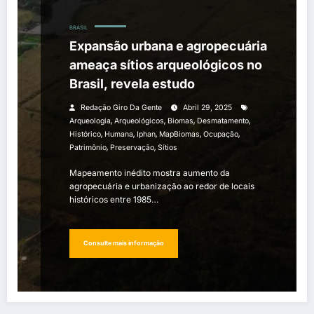
BRASIL
Expansão urbana e agropecuária
ameaça sítios arqueológicos no
Brasil, revela estudo
Redação Giro Da Gente
Abril 29, 2025
,
,
,
,
Arqueologia
Arqueológicos
Biomas
Desmatamento
,
,
,
,
,
Histórico
Humana
Iphan
MapBiomas
Ocupação
,
,
Patrimônio
Preservação
Sítios
Mapeamento inédito mostra aumento da
agropecuária e urbanização ao redor de locais
históricos entre 1985…
Consulte mais informação