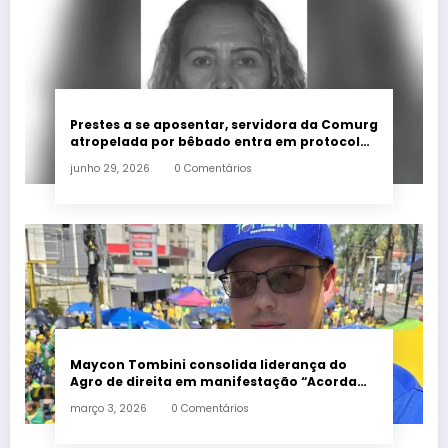
Prestes a se aposentar, servidora da Comurg
atropelada por bêbado entra em protocolo
de morte encefálica
junho 29, 2026
0 Comentários
Maycon Tombini consolida liderança do
Agro de direita em manifestação “Acorda
Brasil” em Goiânia
março 3, 2026
0 Comentários