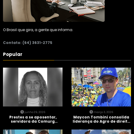
O Brasil que gira, a gente que informa.
Contato: (64) 3631-2775
Popular
junho 29, 2026
março 3, 2026
Prestes a se aposentar,
Maycon Tombini consolida
servidora da Comurg
liderança do Agro de direita
atropelada por bêbado
em manifestação “Acorda
entra em protocolo de
Brasil” em Goiânia
morte encefálica