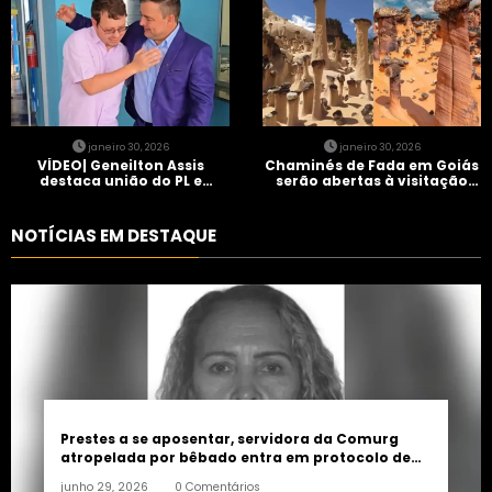
janeiro 30, 2026
janeiro 30, 2026
VÍDEO| Geneilton Assis
Chaminés de Fada em Goiás
destaca união do PL e
serão abertas à visitação
consolidação de apoio a
controlada
Maycon Tombini em Jataí
NOTÍCIAS EM DESTAQUE
Prestes a se aposentar, servidora da Comurg
atropelada por bêbado entra em protocolo de
morte encefálica
junho 29, 2026
0 Comentários