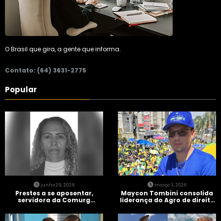
O Brasil que gira, a gente que informa.
Contato: (64) 3631-2775
Popular
junho 29, 2026
março 3, 2026
Prestes a se aposentar,
Maycon Tombini consolida
servidora da Comurg
liderança do Agro de direita
atropelada por bêbado
em manifestação “Acorda
entra em protocolo de
Brasil” em Goiânia
morte encefálica