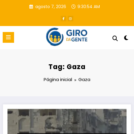
Pular
agosto 7, 2026
9:30:55 AM
para
o
conteúdo
Tag: Gaza
Página inicial
Gaza