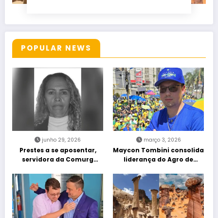
POPULAR NEWS
junho 29, 2026
março 3, 2026
Prestes a se aposentar,
Maycon Tombini consolida
servidora da Comurg
liderança do Agro de
atropelada por bêbado
direita em manifestação
entra em protocolo de
“Acorda Brasil” em Goiânia
morte encefálica