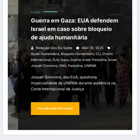
MUNDO
Guerra em Gaza: EUA defendem
Israel em caso sobre bloqueio
de ajuda humanitária
Redação Giro Da Gente
Abril 30, 2025
,
,
,
Ajuda Humanitária
Bloqueio Humanitário
CIJ
Direito
,
,
,
,
,
Internacional
EUA
Gaza
Guerra Israel-Palestina
Israel
,
,
,
Josuah Simmons
ONU
Palestina
UNRWA
Josuah Simmons, dos EUA, questiona
imparcialidade da UNRWA durante audiência na
Corte Internacional de Justiça
Consulte mais informação