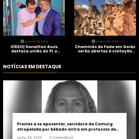
janeiro 30, 2026
janeiro 30, 2026
VÍDEO| Geneilton Assis
Chaminés de Fada em Goiás
destaca união do PL e
serão abertas à visitação
consolidação de apoio a
controlada
Maycon Tombini em Jataí
NOTÍCIAS EM DESTAQUE
Prestes a se aposentar, servidora da Comurg
atropelada por bêbado entra em protocolo de
morte encefálica
junho 29, 2026
0 Comentários