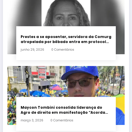
Prestes a se aposentar, servidora da Comurg
atropelada por bêbado entra em protocolo
de morte encefálica
junho 29, 2026
0 Comentários
Maycon Tombini consolida liderança do
Agro de direita em manifestação “Acorda
Brasil” em Goiânia
março 3, 2026
0 Comentários