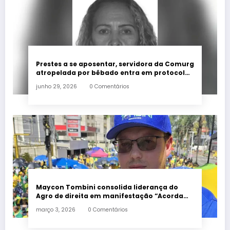
Prestes a se aposentar, servidora da Comurg
atropelada por bêbado entra em protocolo
de morte encefálica
junho 29, 2026
0 Comentários
Maycon Tombini consolida liderança do
Agro de direita em manifestação “Acorda
Brasil” em Goiânia
março 3, 2026
0 Comentários