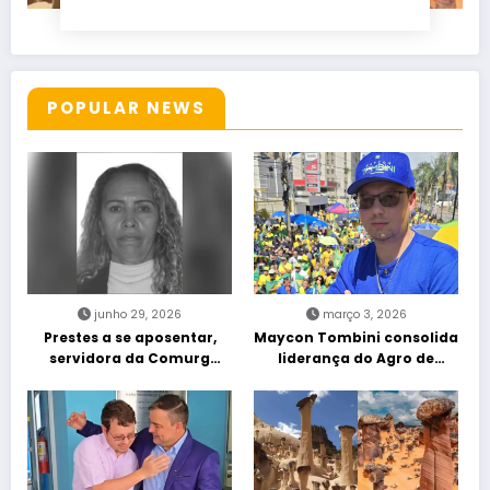
POPULAR NEWS
junho 29, 2026
março 3, 2026
Prestes a se aposentar,
Maycon Tombini consolida
servidora da Comurg
liderança do Agro de
atropelada por bêbado
direita em manifestação
entra em protocolo de
“Acorda Brasil” em Goiânia
morte encefálica