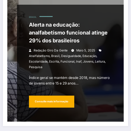
BRASIL
Alerta na educação:
analfabetismo funcional atinge
29% dos brasileiros
Redação Giro Da Gente
Maio 5, 2025
,
,
,
,
Analfabetismo
Brasil
Desigualdade
Educação
,
,
,
,
,
,
Escolaridade
Escrita
Funcional
Inaf
Jovens
Leitura
Pesquisa
Índice geral se mantém desde 2018, mas número
de jovens entre 15 e 29 anos…
Consulte mais informação