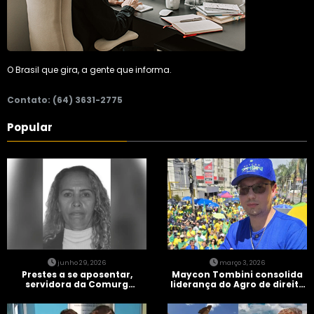
O Brasil que gira, a gente que informa.
Contato: (64) 3631-2775
Popular
junho 29, 2026
março 3, 2026
Prestes a se aposentar,
Maycon Tombini consolida
servidora da Comurg
liderança do Agro de direita
atropelada por bêbado
em manifestação “Acorda
entra em protocolo de
Brasil” em Goiânia
morte encefálica