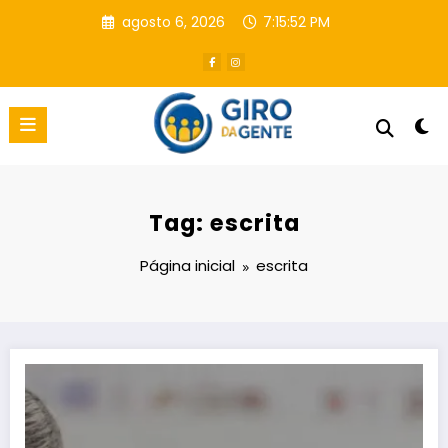
Pular
agosto 6, 2026
7:15:53 PM
para
o
conteúdo
Tag: escrita
Página inicial
escrita