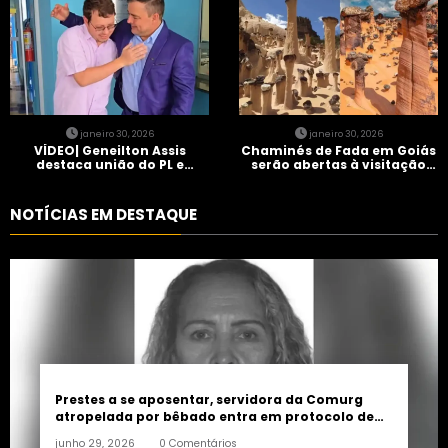
janeiro 30, 2026
janeiro 30, 2026
VÍDEO| Geneilton Assis
Chaminés de Fada em Goiás
destaca união do PL e
serão abertas à visitação
consolidação de apoio a
controlada
Maycon Tombini em Jataí
NOTÍCIAS EM DESTAQUE
Prestes a se aposentar, servidora da Comurg
atropelada por bêbado entra em protocolo de
morte encefálica
junho 29, 2026
0 Comentários