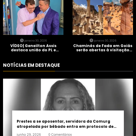
janeiro 30, 2026
janeiro 30, 2026
VÍDEO| Geneilton Assis
Chaminés de Fada em Goiás
destaca união do PL e
serão abertas à visitação
consolidação de apoio a
controlada
Maycon Tombini em Jataí
NOTÍCIAS EM DESTAQUE
Prestes a se aposentar, servidora da Comurg
atropelada por bêbado entra em protocolo de
morte encefálica
junho 29, 2026
0 Comentários