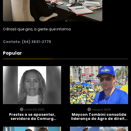
O Brasil que gira, a gente que informa.
Contato: (64) 3631-2775
Popular
junho 29, 2026
março 3, 2026
Prestes a se aposentar,
Maycon Tombini consolida
servidora da Comurg
liderança do Agro de direita
atropelada por bêbado
em manifestação “Acorda
entra em protocolo de
Brasil” em Goiânia
morte encefálica