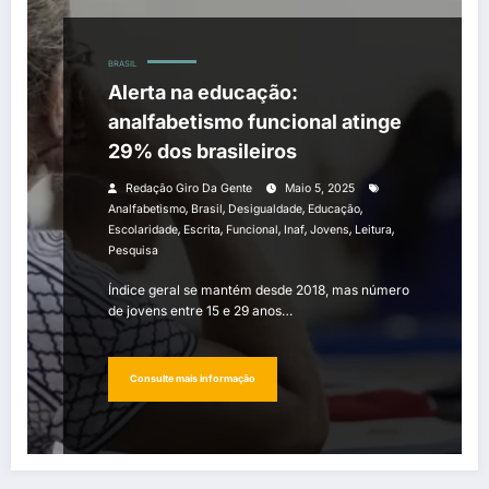
BRASIL
Alerta na educação:
analfabetismo funcional atinge
29% dos brasileiros
Redação Giro Da Gente
Maio 5, 2025
,
,
,
,
Analfabetismo
Brasil
Desigualdade
Educação
,
,
,
,
,
,
Escolaridade
Escrita
Funcional
Inaf
Jovens
Leitura
Pesquisa
Índice geral se mantém desde 2018, mas número
de jovens entre 15 e 29 anos…
Consulte mais informação