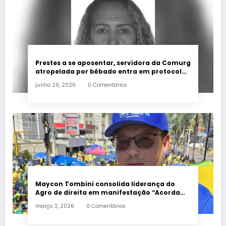
Prestes a se aposentar, servidora da Comurg
atropelada por bêbado entra em protocolo
de morte encefálica
junho 29, 2026
0 Comentários
Maycon Tombini consolida liderança do
Agro de direita em manifestação “Acorda
Brasil” em Goiânia
março 3, 2026
0 Comentários