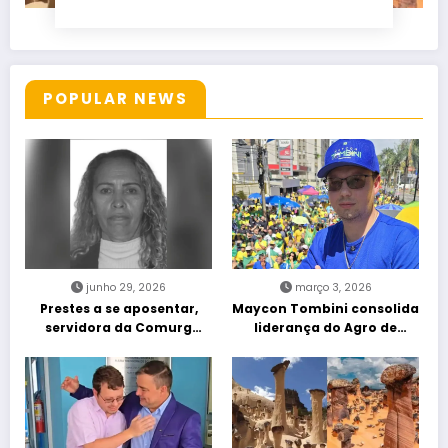
POPULAR NEWS
junho 29, 2026
março 3, 2026
Prestes a se aposentar,
Maycon Tombini consolida
servidora da Comurg
liderança do Agro de
atropelada por bêbado
direita em manifestação
entra em protocolo de
“Acorda Brasil” em Goiânia
morte encefálica