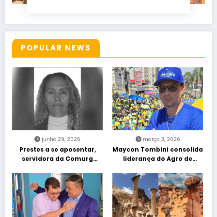
POPULAR NEWS
junho 29, 2026
março 3, 2026
Prestes a se aposentar,
Maycon Tombini consolida
servidora da Comurg
liderança do Agro de
atropelada por bêbado
direita em manifestação
entra em protocolo de
“Acorda Brasil” em Goiânia
morte encefálica