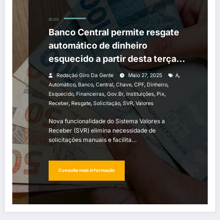
BLOG
Banco Central permite resgate
automático de dinheiro
esquecido a partir desta terça-
feira
,
Redação Giro Da Gente
Maio 27, 2025
A
,
,
,
,
,
,
Automático
Banco
Central
Chave
CPF
Dinheiro
,
,
,
,
,
Esquecido
Financeiras
Gov.br
Instituições
Pix
,
,
,
,
Receber
Resgate
Solicitação
SVR
Valores
Nova funcionalidade do Sistema Valores a
Receber (SVR) elimina necessidade de
solicitações manuais e facilita…
Consulte mais informação