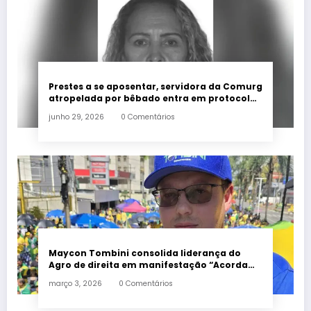
Prestes a se aposentar, servidora da Comurg
atropelada por bêbado entra em protocolo
de morte encefálica
junho 29, 2026
0 Comentários
Maycon Tombini consolida liderança do
Agro de direita em manifestação “Acorda
Brasil” em Goiânia
março 3, 2026
0 Comentários