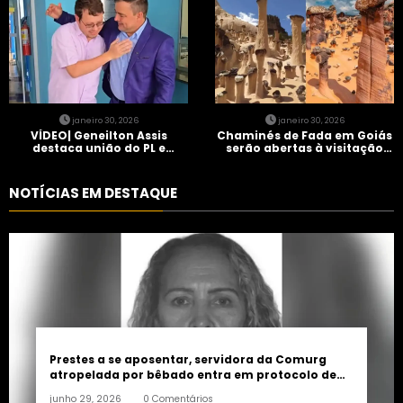
janeiro 30, 2026
janeiro 30, 2026
VÍDEO| Geneilton Assis
Chaminés de Fada em Goiás
destaca união do PL e
serão abertas à visitação
consolidação de apoio a
controlada
Maycon Tombini em Jataí
NOTÍCIAS EM DESTAQUE
Prestes a se aposentar, servidora da Comurg
atropelada por bêbado entra em protocolo de
morte encefálica
junho 29, 2026
0 Comentários