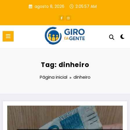
Pular
agosto 8, 2026
2:05:57 AM
para
o
conteúdo
Tag: dinheiro
Página inicial
dinheiro