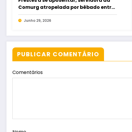
Prestes a se aposentar, servidora da
Comurg atropelada por bêbado entra
em protocolo de morte encefálica
Junho 29, 2026
PUBLICAR COMENTÁRIO
Comentários
Nome