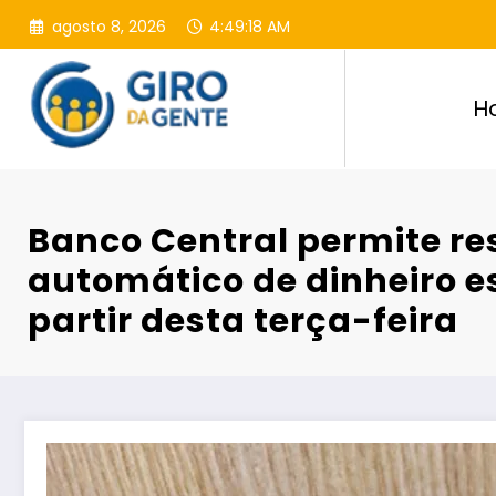
Pular
agosto 8, 2026
4:49:20 AM
para
o
conteúdo
H
Banco Central permite re
automático de dinheiro e
partir desta terça-feira