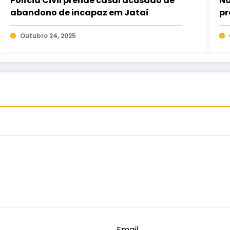
Polícia Civil prende casal acusado de
Na
abandono de incapaz em Jataí
pr
es
Outubro 24, 2025
Email