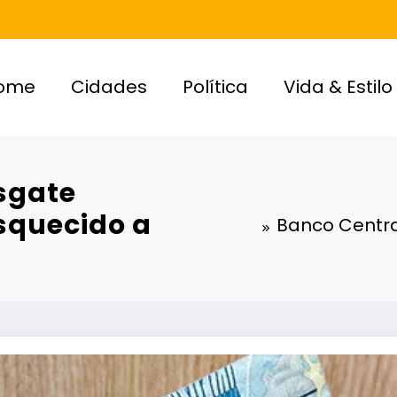
ome
Cidades
Política
Vida & Estilo
sgate
squecido a
Banco Centra