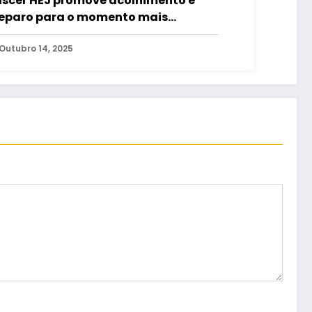
scer HEJ promove acolhimento e
eparo para o momento mais
perado da maternidade
Outubro 14, 2025