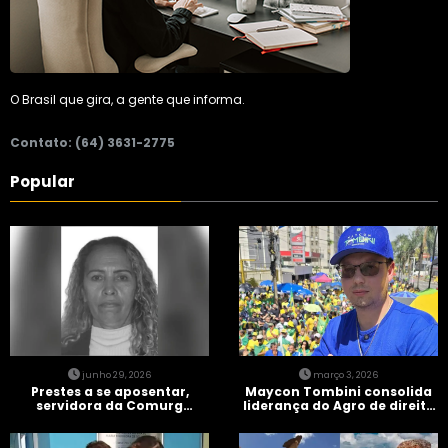
O Brasil que gira, a gente que informa.
Contato: (64) 3631-2775
Popular
junho 29, 2026
março 3, 2026
Prestes a se aposentar,
Maycon Tombini consolida
servidora da Comurg
liderança do Agro de direita
atropelada por bêbado
em manifestação “Acorda
entra em protocolo de
Brasil” em Goiânia
morte encefálica