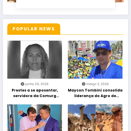
POPULAR NEWS
junho 29, 2026
março 3, 2026
Prestes a se aposentar,
Maycon Tombini consolida
servidora da Comurg
liderança do Agro de
atropelada por bêbado
direita em manifestação
entra em protocolo de
“Acorda Brasil” em Goiânia
morte encefálica