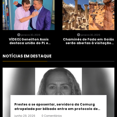
janeiro 30, 2026
janeiro 30, 2026
VÍDEO| Geneilton Assis
Chaminés de Fada em Goiás
destaca união do PL e
serão abertas à visitação
consolidação de apoio a
controlada
Maycon Tombini em Jataí
NOTÍCIAS EM DESTAQUE
Prestes a se aposentar, servidora da Comurg
atropelada por bêbado entra em protocolo de
morte encefálica
junho 29, 2026
0 Comentários