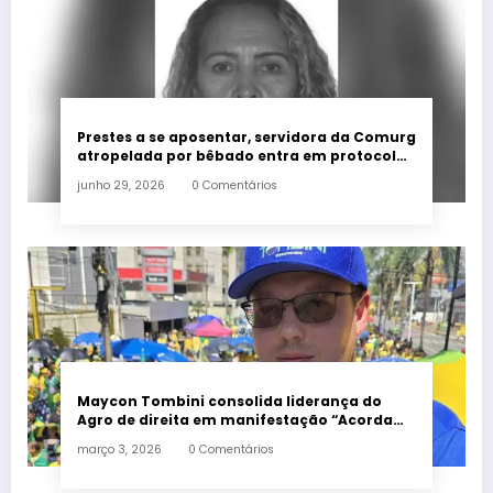
Prestes a se aposentar, servidora da Comurg
atropelada por bêbado entra em protocolo
de morte encefálica
junho 29, 2026
0 Comentários
Maycon Tombini consolida liderança do
Agro de direita em manifestação “Acorda
Brasil” em Goiânia
março 3, 2026
0 Comentários