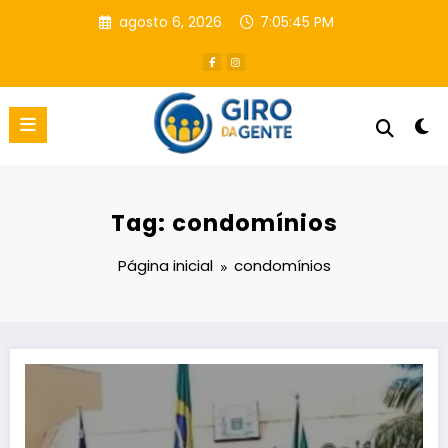
Pular
agosto 6, 2026
7:05:46 PM
para
o
conteúdo
Tag: condomínios
Página inicial
condomínios