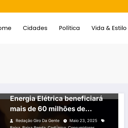
ome
Cidades
Política
Vida & Estilo
MÍDIA
Nova Tarifa Social de
Energia Elétrica beneficiará
mais de 60 milhões de
brasileiros
Redação Giro Da Gente
Maio 23, 2025
,
,
,
,
Baixa
Baixa Renda
CadÚnico
Consumidores