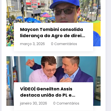
Maycon Tombini consolida
liderança do Agro de direita
em manifestação “Acorda
março 3, 2026
0 Comentários
Brasil” em Goiânia
VÍDEO| Geneilton Assis
destaca união do PL e
consolidação de apoio a
janeiro 30, 2026
0 Comentários
Maycon Tombini em Jataí