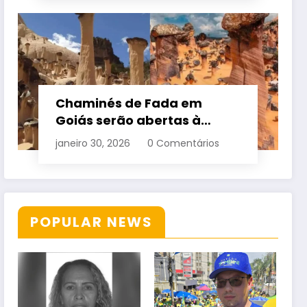
Chaminés de Fada em
Goiás serão abertas à
visitação controlada
janeiro 30, 2026
0 Comentários
POPULAR NEWS