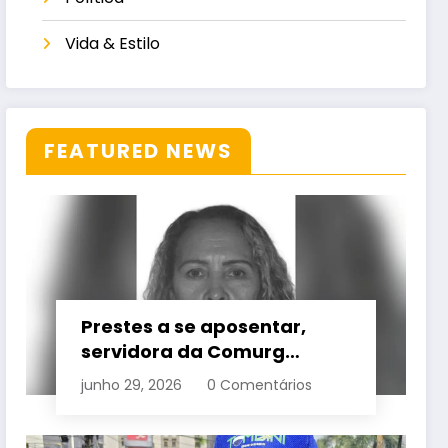
Vida & Estilo
FEATURED NEWS
Prestes a se aposentar,
servidora da Comurg
atropelada por bêbado
junho 29, 2026
0 Comentários
entra em protocolo de
morte encefálica