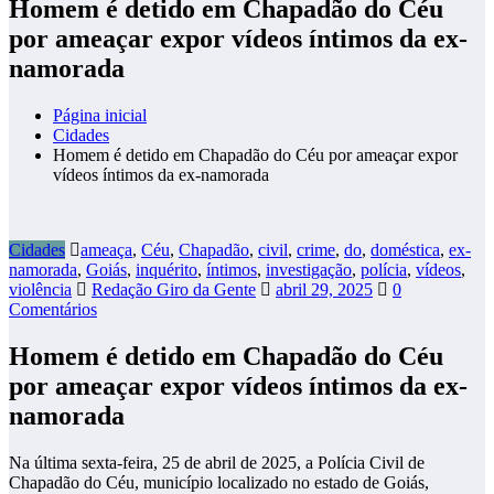
Homem é detido em Chapadão do Céu
por ameaçar expor vídeos íntimos da ex-
namorada
Página inicial
Cidades
Homem é detido em Chapadão do Céu por ameaçar expor
vídeos íntimos da ex-namorada
Cidades
ameaça
,
Céu
,
Chapadão
,
civil
,
crime
,
do
,
doméstica
,
ex-
namorada
,
Goiás
,
inquérito
,
íntimos
,
investigação
,
polícia
,
vídeos
,
violência
Redação Giro da Gente
abril 29, 2025
0
Comentários
Homem é detido em Chapadão do Céu
por ameaçar expor vídeos íntimos da ex-
namorada
Na última sexta-feira, 25 de abril de 2025, a Polícia Civil de
Chapadão do Céu, município localizado no estado de Goiás,