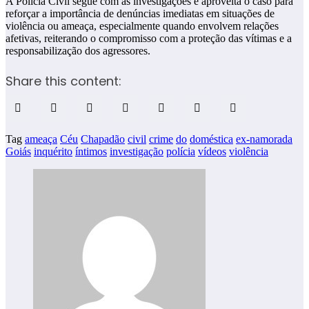
A Polícia Civil segue com as investigações e aproveita o caso para
reforçar a importância de denúncias imediatas em situações de
violência ou ameaça, especialmente quando envolvem relações
afetivas, reiterando o compromisso com a proteção das vítimas e a
responsabilização dos agressores.
Share this content:
Tag
ameaça
Céu
Chapadão
civil
crime
do
doméstica
ex-namorada
Goiás
inquérito
íntimos
investigação
polícia
vídeos
violência