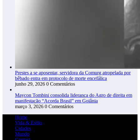
Prestes a se aposentar, servidora da Comurg atropelada por
bêbado entra em protocolo de morte encefálica
junho 29, 2026
0 Comentários
Maycon Tombini consolida liderança do Agro de direita em
manifestação “Acorda Brasil” em Goiânia
março 3, 2026
0 Comentários
Home
Vida & Estilo
Cidades
Mundo
Contact