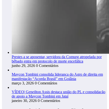
Prestes a se aposentar, servidora da Comurg atropelada por
bêbado entra em protocolo de morte encefálica
junho 29, 2026
0 Comentários
Maycon Tombini consolida liderança do Agro de direita em
manifestação “Acorda Brasil” em Goiânia
março 3, 2026
0 Comentários
VÍDEO| Geneilton Assis destaca união do PL e consolidação
de apoio a Maycon Tombini em Jataí
janeiro 30, 2026
0 Comentários