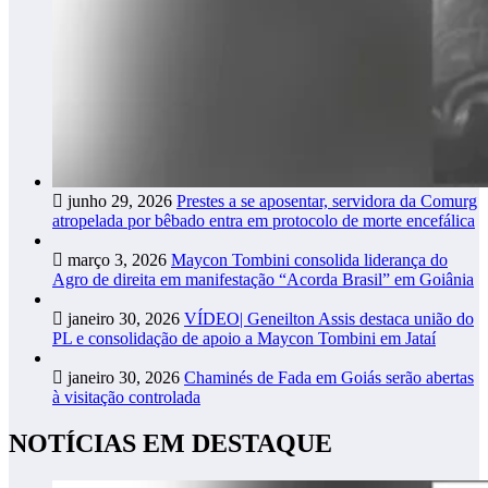
junho 29, 2026
Prestes a se aposentar, servidora da Comurg
atropelada por bêbado entra em protocolo de morte encefálica
março 3, 2026
Maycon Tombini consolida liderança do
Agro de direita em manifestação “Acorda Brasil” em Goiânia
janeiro 30, 2026
VÍDEO| Geneilton Assis destaca união do
PL e consolidação de apoio a Maycon Tombini em Jataí
janeiro 30, 2026
Chaminés de Fada em Goiás serão abertas
à visitação controlada
NOTÍCIAS EM DESTAQUE