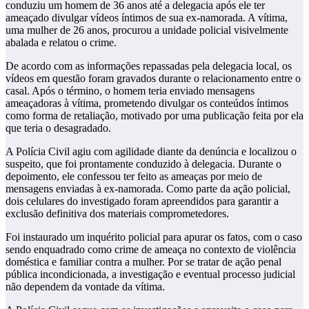
conduziu um homem de 36 anos até a delegacia após ele ter
ameaçado divulgar vídeos íntimos de sua ex-namorada. A vítima,
uma mulher de 26 anos, procurou a unidade policial visivelmente
abalada e relatou o crime.
De acordo com as informações repassadas pela delegacia local, os
vídeos em questão foram gravados durante o relacionamento entre o
casal. Após o término, o homem teria enviado mensagens
ameaçadoras à vítima, prometendo divulgar os conteúdos íntimos
como forma de retaliação, motivado por uma publicação feita por ela
que teria o desagradado.
A Polícia Civil agiu com agilidade diante da denúncia e localizou o
suspeito, que foi prontamente conduzido à delegacia. Durante o
depoimento, ele confessou ter feito as ameaças por meio de
mensagens enviadas à ex-namorada. Como parte da ação policial,
dois celulares do investigado foram apreendidos para garantir a
exclusão definitiva dos materiais comprometedores.
Foi instaurado um inquérito policial para apurar os fatos, com o caso
sendo enquadrado como crime de ameaça no contexto de violência
doméstica e familiar contra a mulher. Por se tratar de ação penal
pública incondicionada, a investigação e eventual processo judicial
não dependem da vontade da vítima.