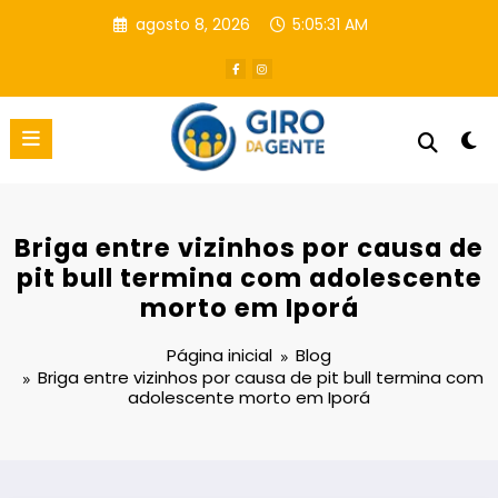
Pular
agosto 8, 2026
5:05:31 AM
para
o
conteúdo
Briga entre vizinhos por causa de
pit bull termina com adolescente
morto em Iporá
Página inicial
Blog
Briga entre vizinhos por causa de pit bull termina com
adolescente morto em Iporá