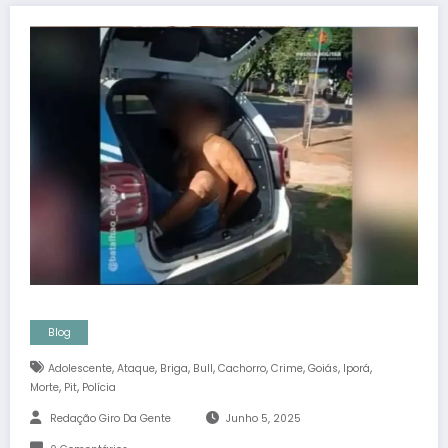
Blog
,
,
,
,
,
,
,
,
Adolescente
Ataque
Briga
Bull
Cachorro
Crime
Goiás
Iporá
,
,
Morte
Pit
Polícia
Redação Giro Da Gente
Junho 5, 2025