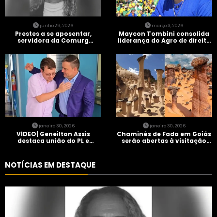
junho 29, 2026
março 3, 2026
Prestes a se aposentar,
Maycon Tombini consolida
servidora da Comurg
liderança do Agro de direita
atropelada por bêbado
em manifestação “Acorda
entra em protocolo de
Brasil” em Goiânia
morte encefálica
janeiro 30, 2026
janeiro 30, 2026
VÍDEO| Geneilton Assis
Chaminés de Fada em Goiás
destaca união do PL e
serão abertas à visitação
consolidação de apoio a
controlada
Maycon Tombini em Jataí
NOTÍCIAS EM DESTAQUE