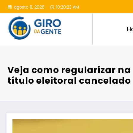
Pular
agosto 8, 2026
10:20:24 AM
para
o
conteúdo
H
Veja como regularizar na 
título eleitoral cancelado