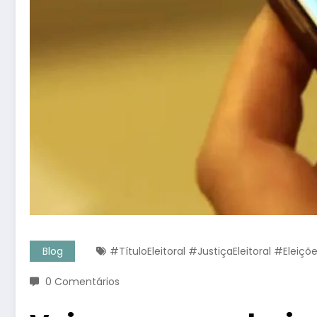
Blog
#TítuloEleitoral #JustiçaEleitoral #Ele
0 Comentários