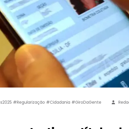
ições2025 #Regularização #Cidadania #GiroDaGente
Reda