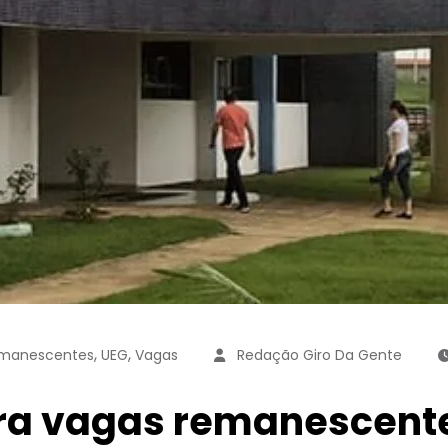
,
,
manescentes
UEG
Vagas
Redação Giro Da Gente
ara vagas remanescent