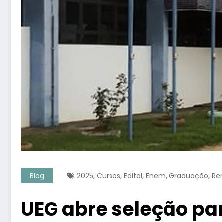
,
,
,
,
,
Blog
2025
Cursos
Edital
Enem
Graduação
Re
UEG abre seleção p