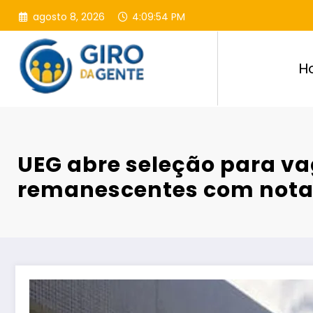
Pular
agosto 8, 2026
4:09:55 PM
para
o
conteúdo
H
UEG abre seleção para v
remanescentes com nota