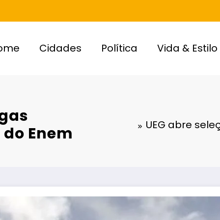
ome
Cidades
Política
Vida & Estilo
agas
UEG abre sele
 do Enem