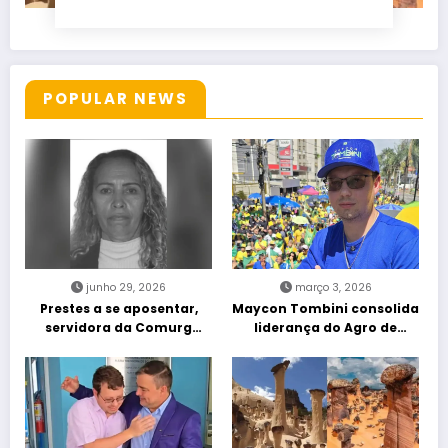
POPULAR NEWS
junho 29, 2026
março 3, 2026
Prestes a se aposentar,
Maycon Tombini consolida
servidora da Comurg
liderança do Agro de
atropelada por bêbado
direita em manifestação
entra em protocolo de
“Acorda Brasil” em Goiânia
morte encefálica