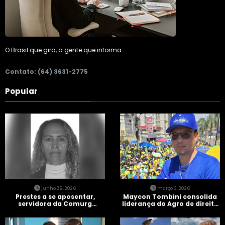
O Brasil que gira, a gente que informa.
Contato: (64) 3631-2775
Popular
junho 29, 2026
março 3, 2026
Prestes a se aposentar,
Maycon Tombini consolida
servidora da Comurg
liderança do Agro de direita
atropelada por bêbado
em manifestação “Acorda
entra em protocolo de
Brasil” em Goiânia
morte encefálica