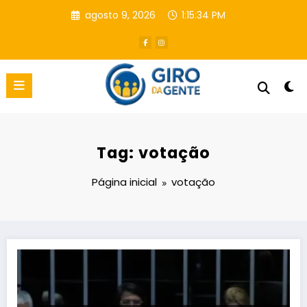
Pular
agosto 9, 2026
1:15:35 PM
para
o
conteúdo
Tag: votação
Página inicial
votação