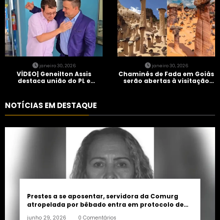
janeiro 30, 2026
janeiro 30, 2026
VÍDEO| Geneilton Assis
Chaminés de Fada em Goiás
destaca união do PL e
serão abertas à visitação
consolidação de apoio a
controlada
Maycon Tombini em Jataí
NOTÍCIAS EM DESTAQUE
Prestes a se aposentar, servidora da Comurg
atropelada por bêbado entra em protocolo de
morte encefálica
junho 29, 2026
0 Comentários