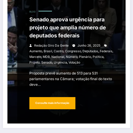
BLOG
Senado aprova urgência para
projeto que amplia número de
deputados federais
Redação Giro Da Gente
Junho 26, 2025
,
,
,
,
,
,
Aumento
Brasil
Castro
Congresso
Deputados
Federais
,
,
,
,
,
,
Marcelo
MDB
Nacional
Número
Plenário
Política
,
,
,
Projeto
Senado
Urgência
Votação
Proposta prevê aumento de 513 para 531
parlamentares na Câmara; votação final do texto
deve…
Consulte mais informação