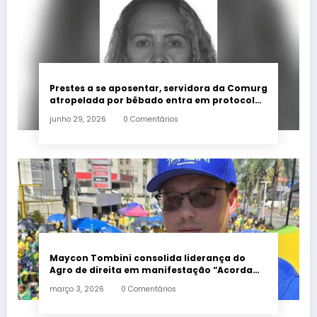
Prestes a se aposentar, servidora da Comurg
atropelada por bêbado entra em protocolo
de morte encefálica
junho 29, 2026
0 Comentários
Maycon Tombini consolida liderança do
Agro de direita em manifestação “Acorda
Brasil” em Goiânia
março 3, 2026
0 Comentários