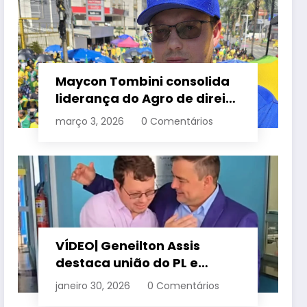
Maycon Tombini consolida
liderança do Agro de direita
em manifestação “Acorda
março 3, 2026
0 Comentários
Brasil” em Goiânia
VÍDEO| Geneilton Assis
destaca união do PL e
consolidação de apoio a
janeiro 30, 2026
0 Comentários
Maycon Tombini em Jataí