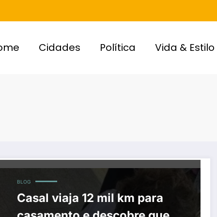
ome
Cidades
Política
Vida & Estilo
BLOG
Casal viaja 12 mil km para
casamento e descobre que