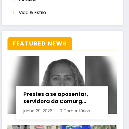
Vida & Estilo
FEATURED NEWS
Prestes a se aposentar,
servidora da Comurg
atropelada por bêbado
junho 29, 2026
0 Comentários
entra em protocolo de
morte encefálica