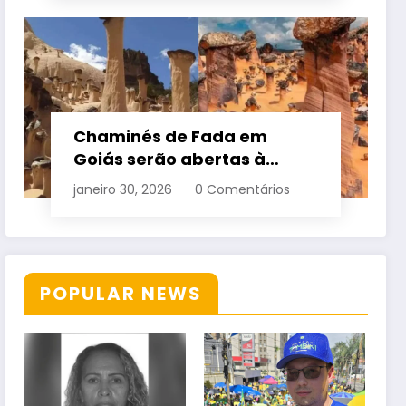
Chaminés de Fada em
Goiás serão abertas à
visitação controlada
janeiro 30, 2026
0 Comentários
POPULAR NEWS